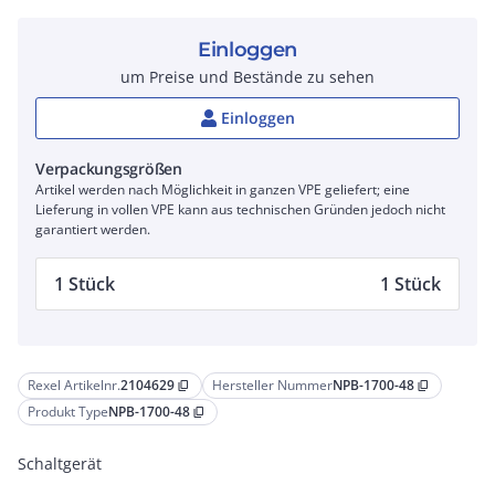
Einloggen
um Preise und Bestände zu sehen
Einloggen
Verpackungsgrößen
Artikel werden nach Möglichkeit in ganzen VPE geliefert; eine
Lieferung in vollen VPE kann aus technischen Gründen jedoch nicht
garantiert werden.
1 Stück
1 Stück
Rexel Artikelnr.
2104629
Hersteller Nummer
NPB-1700-48
content_copy
content_copy
Produkt Type
NPB-1700-48
content_copy
Schaltgerät