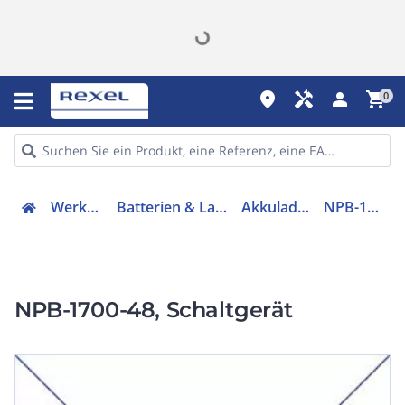
place
handyman
person
shopping_cart
0
Werkzeuge
Batterien & Ladegeräte
Akkuladegerät
NPB-1700-48
NPB-1700-48, Schaltgerät