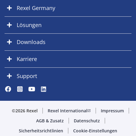
Rexel Germany
Lösungen
Downloads
Karriere
Support
©2026 Rexel
Rexel International
Impressum
open_in_new
AGB & Zusatz
Datenschutz
Sicherheitsrichtlinien
Cookie-Einstellungen