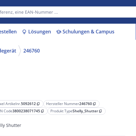
estellen
Lösungen
Schulungen & Campus
lightbulb
school
degerät
246760
xel Artikelnr.
5092612
Hersteller Nummer
246760
content_copy
content_copy
N Code
3800238071745
Produkt Type
Shelly_Shutter
content_copy
content_copy
lly Shutter