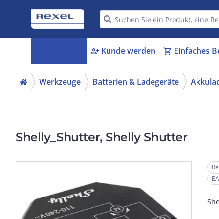
Kategorien
Kunde werden
Einfaches B
menu_book
person_add
shopping_cart
Werkzeuge
Batterien & Ladegeräte
Akkula
Shelly_Shutter, Shelly Shutter
Re
EA
She