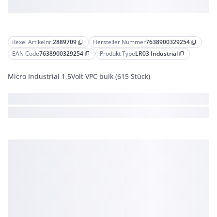
Rexel Artikelnr.
2889709
Hersteller Nummer
7638900329254
content_copy
content_copy
EAN Code
7638900329254
Produkt Type
LR03 Industrial
content_copy
content_copy
Micro Industrial 1,5Volt VPC bulk (615 Stück)