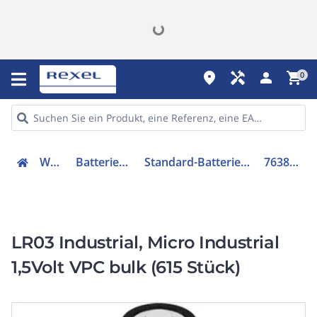
place
handyman
person
shopping_cart
0
Werkzeuge
Batterien & Ladegeräte
Standard-Batterie (nicht wiederaufladbar)
7638900329254
LR03 Industrial, Micro Industrial
1,5Volt VPC bulk (615 Stück)