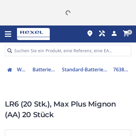
place
handyman
person
shopping_cart
0
Werkzeuge
Batterien & Ladegeräte
Standard-Batterie (nicht wiederaufladbar)
7638900423372
LR6 (20 Stk.), Max Plus Mignon
(AA) 20 Stück