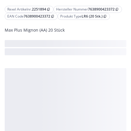
Rexel Artikelnr.
2251894
Hersteller Nummer
7638900423372
content_copy
content_copy
EAN Code
7638900423372
Produkt Type
LR6 (20 Stk.)
content_copy
content_copy
Max Plus Mignon (AA) 20 Stück