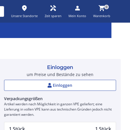
place
handyman
person
shopping_cart
0
Unsere Standorte
Zeit sparen
Mein Konto
Warenkorb
Kernsortiment
Kampagnen
Aktionen
workspace_premium
auto_awesome
percent_discount
Einloggen
um Preise und Bestände zu sehen
Einloggen
Verpackungsgrößen
Artikel werden nach Möglichkeit in ganzen VPE geliefert; eine
Lieferung in vollen VPE kann aus technischen Gründen jedoch nicht
garantiert werden.
1 Stück
1 Stück