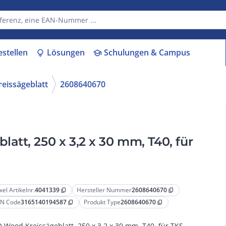
estellen
Lösungen
Schulungen & Campus
lightbulb
school
reissägeblatt
2608640670
tt, 250 x 3,2 x 30 mm, T40, für
xel Artikelnr.
4041339
Hersteller Nummer
2608640670
content_copy
content_copy
N Code
3165140194587
Produkt Type
2608640670
content_copy
content_copy
 Wood Kreissägeblatt, 250 x 3,2 x 30 mm, T40, für TKS