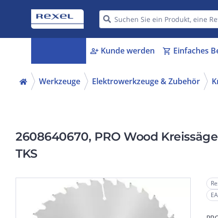
Kategorien
Kunde werden
Einfaches B
menu_book
person_add
shopping_cart
Werkzeuge
Elektrowerkzeuge & Zubehör
K
2608640670, PRO Wood Kreissägebla
TKS
Re
EA
PRO