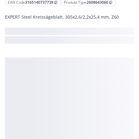
EAN Code
3165140737739
Produkt Type
2608643060
content_copy
content_copy
EXPERT Steel Kreissägeblatt, 305x2,6/2,2x25,4 mm, Z60