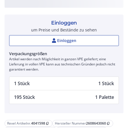
Einloggen
um Preise und Bestände zu sehen
Einloggen
Verpackungsgrößen
Artikel werden nach Möglichkeit in ganzen VPE geliefert; eine
Lieferung in vollen VPE kann aus technischen Gründen jedoch nicht
garantiert werden.
1 Stück
1 Stück
195 Stück
1 Palette
Rexel Artikelnr.
4041598
Hersteller Nummer
2608643060
content_copy
content_copy