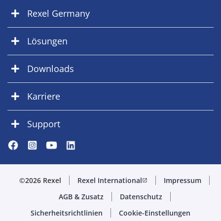
Rexel Germany
Lösungen
Downloads
Karriere
Support
©2026 Rexel
Rexel International
Impressum
open_in_new
AGB & Zusatz
Datenschutz
Sicherheitsrichtlinien
Cookie-Einstellungen