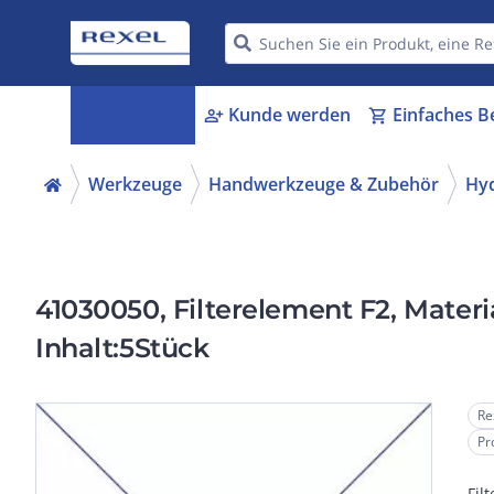
Kategorien
Kunde werden
Einfaches B
menu_book
person_add
shopping_cart
Werkzeuge
Handwerkzeuge & Zubehör
Hyd
41030050, Filterelement F2, Mater
Inhalt:5Stück
Re
Pr
Fil