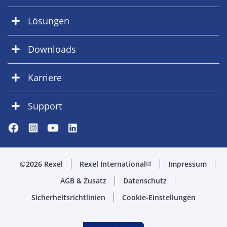
Lösungen
Downloads
Karriere
Support
©2026 Rexel
Rexel International
Impressum
open_in_new
AGB & Zusatz
Datenschutz
Sicherheitsrichtlinien
Cookie-Einstellungen