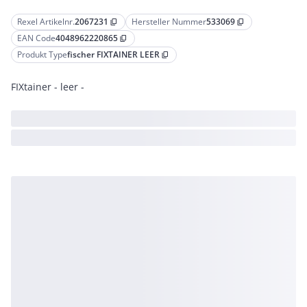
Rexel Artikelnr.
2067231
Hersteller Nummer
533069
content_copy
content_copy
EAN Code
4048962220865
content_copy
Produkt Type
fischer FIXTAINER LEER
content_copy
FIXtainer - leer -