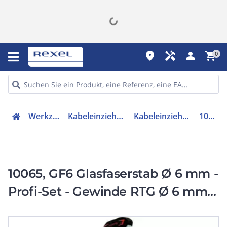
place
handyman
person
shopping_cart
0
Werkzeuge
Kabeleinziehtechnik
Kabeleinziehsystem
10065
10065, GF6 Glasfaserstab Ø 6 mm -
Profi-Set - Gewinde RTG Ø 6 mm,
Kabeleinziehwerkzeug, Länge: 80
m, Gesamtbruchlast 320 kg, für