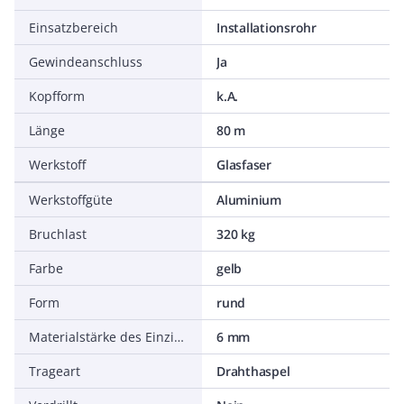
Einsatzbereich
Installationsrohr
Gewindeanschluss
Ja
Kopfform
k.A.
Länge
80 m
Werkstoff
Glasfaser
Werkstoffgüte
Aluminium
Bruchlast
320 kg
Farbe
gelb
Form
rund
Materialstärke des Einziehdrahts
6 mm
Trageart
Drahthaspel