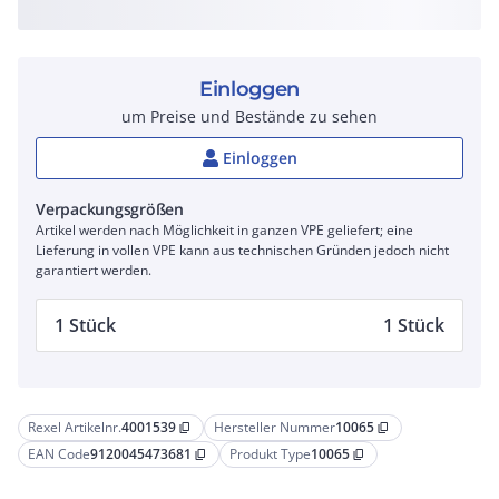
Einloggen
um Preise und Bestände zu sehen
Einloggen
Verpackungsgrößen
Artikel werden nach Möglichkeit in ganzen VPE geliefert; eine
Lieferung in vollen VPE kann aus technischen Gründen jedoch nicht
garantiert werden.
1 Stück
1 Stück
Rexel Artikelnr.
4001539
Hersteller Nummer
10065
content_copy
content_copy
EAN Code
9120045473681
Produkt Type
10065
content_copy
content_copy