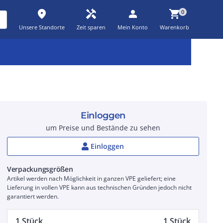
place
handyman
person
shopping_cart
0
Unsere Standorte
Zeit sparen
Mein Konto
Warenkorb
Kernsortiment
Kampagnen
Aktionen
workspace_premium
auto_awesome
percent_discount
Einloggen
um Preise und Bestände zu sehen
Einloggen
Verpackungsgrößen
Artikel werden nach Möglichkeit in ganzen VPE geliefert; eine
Lieferung in vollen VPE kann aus technischen Gründen jedoch nicht
garantiert werden.
1 Stück
1 Stück