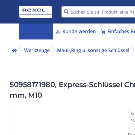
Kategorien
Kunde werden
Einfaches B
menu_book
person_add
shopping_cart
Werkzeuge
Maul-,Ring u. sonstige Schlüssel
50958171980, Express-Schlüssel C
mm, M10
Re
EA
Exp