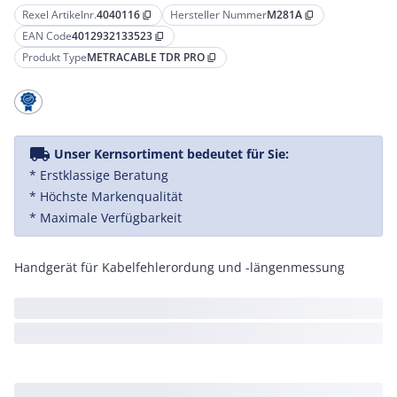
Rexel Artikelnr.
4040116
Hersteller Nummer
M281A
content_copy
content_copy
EAN Code
4012932133523
content_copy
Produkt Type
METRACABLE TDR PRO
content_copy
local_shipping
Unser Kernsortiment bedeutet für Sie:
* Erstklassige Beratung
* Höchste Markenqualität
* Maximale Verfügbarkeit
Handgerät für Kabelfehlerordung und -längenmessung