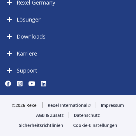
Rexel Germany
Lösungen
Downloads
Karriere
Support
©2026 Rexel
Rexel International
Impressum
open_in_new
AGB & Zusatz
Datenschutz
Sicherheitsrichtlinien
Cookie-Einstellungen