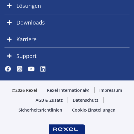
Lösungen
Downloads
Karriere
Support
©2026 Rexel
Rexel International
Impressum
open_in_new
AGB & Zusatz
Datenschutz
Sicherheitsrichtlinien
Cookie-Einstellungen