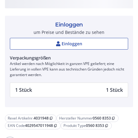
Einloggen
um Preise und Bestände zu sehen
Einloggen
Verpackungsgrößen
Artikel werden nach Möglichkeit in ganzen VPE geliefert; eine
Lieferung in vollen VPE kann aus technischen Gründen jedoch nicht
garantiert werden.
1 Stück
1 Stück
Rexel Artikelnr.
4031948
Hersteller Nummer
0560 8353
content_copy
content_copy
EAN Code
4029547011948
Produkt Type
0560 8353
content_copy
content_copy