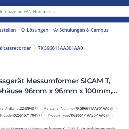
estellen
Lösungen
Schulungen & Campus
lightbulb
school
litätsrecorder
7KG96611AA301AA0
essgerät Messumformer SICAM T,
 Gehäuse 96mm x 96mm x 100mm,
nittstelle...
xel Artikelnr.
2243943
Hersteller Nummer
7KG96611AA301AA0
content_copy
content_copy
N Code
4025515717041
Produkt Type
7KG9661-1AA30-1AA0
content_copy
content_copy
itales Messgerät Messumformer SICAM T, Hutschienengerät