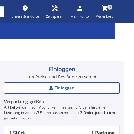
place
handyman
person
shopping_cart
0
Unsere Standorte
Zeit sparen
Mein Konto
Warenkorb
Kernsortiment
Kampagnen
Aktionen
workspace_premium
auto_awesome
percent_discount
Einloggen
um Preise und Bestände zu sehen
Einloggen
Verpackungsgrößen
Artikel werden nach Möglichkeit in ganzen VPE geliefert; eine
Lieferung in vollen VPE kann aus technischen Gründen jedoch nicht
garantiert werden.
1 Stück
1 Packung