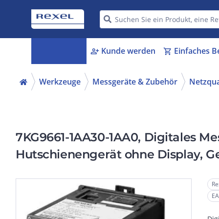
Kategorien
Kunde werden
Einfaches B
menu_book
person_add
shopping_cart
Werkzeuge
Messgeräte & Zubehör
Netzqua
7KG9661-1AA30-1AA0, Digitales M
Hutschienengerät ohne Display,
IP20, 2 Binärausgänge, Ethernet Sch
Re
EA
Dig