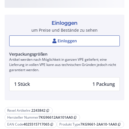
Einloggen
um Preise und Bestände zu sehen
Einloggen
Verpackungsgrößen
Artikel werden nach Möglichkeit in ganzen VPE geliefert; eine
Lieferung in vollen VPE kann aus technischen Gründen jedoch nicht
garantiert werden.
1 Stück
1 Packung
Rexel Artikelnr.
2243842
content_copy
Hersteller Nummer
7KG96612AA101AA0
content_copy
EAN Code
4025515717065
Produkt Type
7KG9661-2AA10-1AA0
content_copy
content_copy