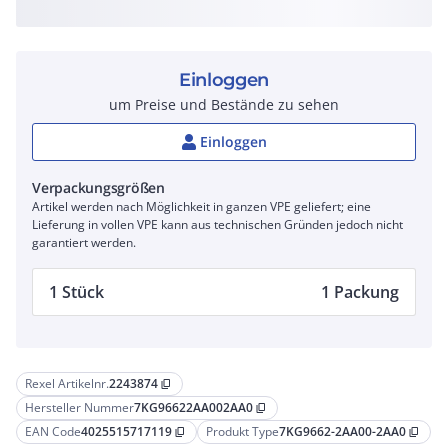
Einloggen
um Preise und Bestände zu sehen
Einloggen
Verpackungsgrößen
Artikel werden nach Möglichkeit in ganzen VPE geliefert; eine
Lieferung in vollen VPE kann aus technischen Gründen jedoch nicht
garantiert werden.
1 Stück
1 Packung
Rexel Artikelnr.
2243874
content_copy
Hersteller Nummer
7KG96622AA002AA0
content_copy
EAN Code
4025515717119
Produkt Type
7KG9662-2AA00-2AA0
content_copy
content_copy