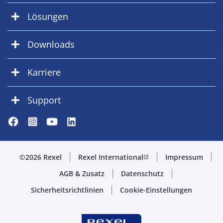
Lösungen
Downloads
Karriere
Support
©2026 Rexel
Rexel International
Impressum
open_in_new
AGB & Zusatz
Datenschutz
Sicherheitsrichtlinien
Cookie-Einstellungen