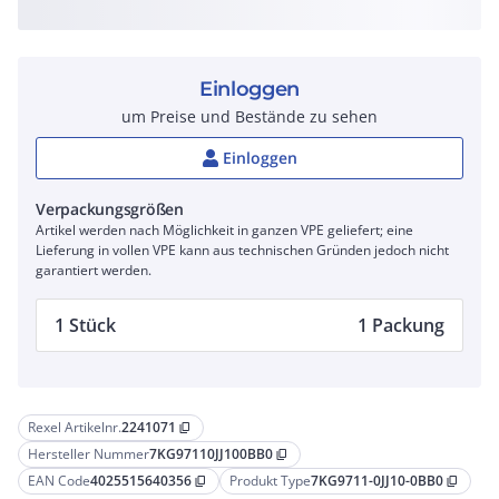
Einloggen
um Preise und Bestände zu sehen
Einloggen
Verpackungsgrößen
Artikel werden nach Möglichkeit in ganzen VPE geliefert; eine
Lieferung in vollen VPE kann aus technischen Gründen jedoch nicht
garantiert werden.
1 Stück
1 Packung
Rexel Artikelnr.
2241071
content_copy
Hersteller Nummer
7KG97110JJ100BB0
content_copy
EAN Code
4025515640356
Produkt Type
7KG9711-0JJ10-0BB0
content_copy
content_copy