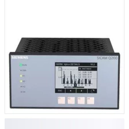
x 96 mm x 134,6 mm,
Schalttafeleinbaugerät mit
integri...