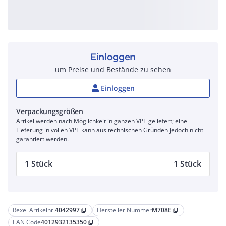
Einloggen
um Preise und Bestände zu sehen
Einloggen
Verpackungsgrößen
Artikel werden nach Möglichkeit in ganzen VPE geliefert; eine
Lieferung in vollen VPE kann aus technischen Gründen jedoch nicht
garantiert werden.
1 Stück
1 Stück
Rexel Artikelnr.
4042997
Hersteller Nummer
M708E
content_copy
content_copy
EAN Code
4012932135350
content_copy