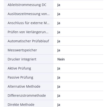
Ableitstrommessung DC
Ja
Auslösezeitmessung von (P)RCDs
Ja
Anschluss für externe Messadapter
Ja
Prüfen von Verlängerungsleitungen
Ja
Automatischer Prüfablauf
Ja
Messwertspeicher
Ja
Drucker integriert
Nein
Aktive Prüfung
Ja
Passive Prüfung
Ja
Alternative Methode
Ja
Differenzstrommethode
Ja
Direkte Methode
Ja