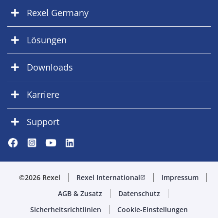
Rexel Germany
Lösungen
Downloads
Karriere
Support
©2026 Rexel
Rexel International
Impressum
open_in_new
AGB & Zusatz
Datenschutz
Sicherheitsrichtlinien
Cookie-Einstellungen