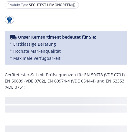
Produkt Type
SECUTEST LEMONGREEN
content_copy
local_shipping
Unser Kernsortiment bedeutet für Sie:
* Erstklassige Beratung
* Höchste Markenqualität
* Maximale Verfügbarkeit
Gerätetester-Set mit Prüfsequenzen für EN 50678 (VDE 0701),
EN 50699 (VDE 0702), EN 60974-4 (VDE 0544-4) und EN 62353
(VDE 0751)