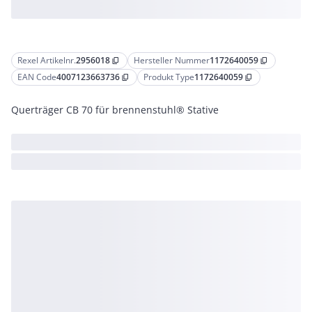
Rexel Artikelnr.
2956018
Hersteller Nummer
1172640059
content_copy
content_copy
EAN Code
4007123663736
Produkt Type
1172640059
content_copy
content_copy
Querträger CB 70 für brennenstuhl® Stative