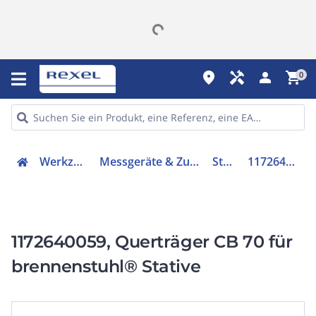
place
handyman
person
shopping_cart
0
Werkzeuge
Messgeräte & Zubehör
Stativ
1172640059
1172640059, Querträger CB 70 für
brennenstuhl® Stative