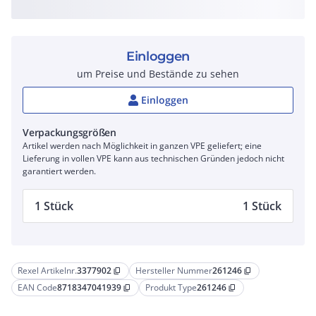
Einloggen
um Preise und Bestände zu sehen
Einloggen
Verpackungsgrößen
Artikel werden nach Möglichkeit in ganzen VPE geliefert; eine
Lieferung in vollen VPE kann aus technischen Gründen jedoch nicht
garantiert werden.
1 Stück
1 Stück
Rexel Artikelnr.
3377902
Hersteller Nummer
261246
content_copy
content_copy
EAN Code
8718347041939
Produkt Type
261246
content_copy
content_copy