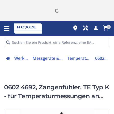
place
handyman
person
shopping_cart
0
Werkzeuge
Messgeräte & Zubehör
Temperatursonde
0602 4692
0602 4692, Zangenfühler, TE Typ K
- für Temperaturmessungen an
Rohren Ø 15-25 mm