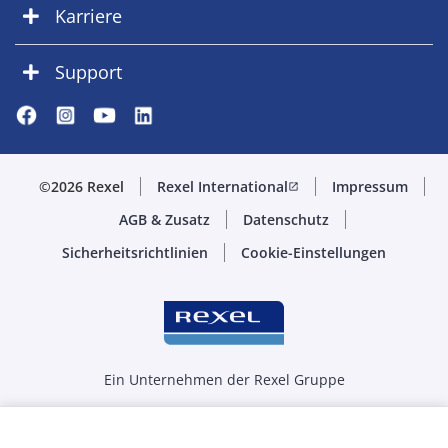
Karriere
Support
©2026 Rexel
Rexel International
Impressum
open_in_new
AGB & Zusatz
Datenschutz
Sicherheitsrichtlinien
Cookie-Einstellungen
Ein Unternehmen der Rexel Gruppe
Menge