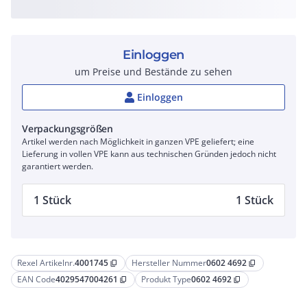
Einloggen
um Preise und Bestände zu sehen
Einloggen
Verpackungsgrößen
Artikel werden nach Möglichkeit in ganzen VPE geliefert; eine
Lieferung in vollen VPE kann aus technischen Gründen jedoch nicht
garantiert werden.
1 Stück
1 Stück
Rexel Artikelnr.
4001745
Hersteller Nummer
0602 4692
content_copy
content_copy
EAN Code
4029547004261
Produkt Type
0602 4692
content_copy
content_copy