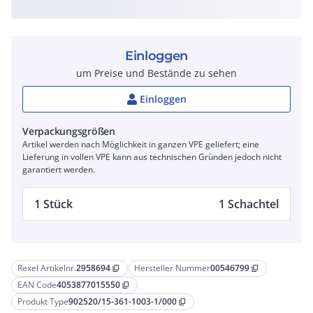
Einloggen
um Preise und Bestände zu sehen
Einloggen
Verpackungsgrößen
Artikel werden nach Möglichkeit in ganzen VPE geliefert; eine
Lieferung in vollen VPE kann aus technischen Gründen jedoch nicht
garantiert werden.
1 Stück
1 Schachtel
Rexel Artikelnr.
2958694
Hersteller Nummer
00546799
content_copy
content_copy
EAN Code
4053877015550
content_copy
Produkt Type
902520/15-361-1003-1/000
content_copy