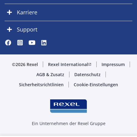
Karriere
Support
©2026 Rexel
Rexel International
Impressum
open_in_new
AGB & Zusatz
Datenschutz
Sicherheitsrichtlinien
Cookie-Einstellungen
Ein Unternehmen der Rexel Gruppe