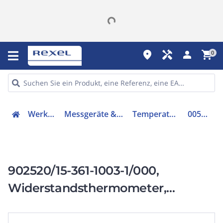
place
handyman
person
shopping_cart
0
Werkzeuge
Messgeräte & Zubehör
Temperatursonde
00546799
902520/15-361-1003-1/000,
Widerstandsthermometer,
Kunststoff, IP65, 1xPt100 zl,
-50..+90°C