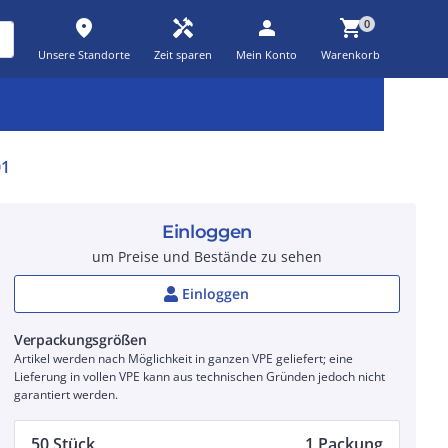
place
handyman
person
shopping_cart
0
Unsere Standorte
Zeit sparen
Mein Konto
Warenkorb
Kernsortiment
Kampagnen
Aktionen
workspace_premium
auto_awesome
percent_discount
01
Einloggen
um Preise und Bestände zu sehen
Einloggen
Verpackungsgrößen
Artikel werden nach Möglichkeit in ganzen VPE geliefert; eine
Lieferung in vollen VPE kann aus technischen Gründen jedoch nicht
garantiert werden.
50 Stück
1 Packung