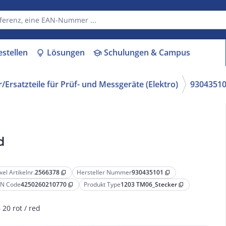
estellen
Lösungen
Schulungen & Campus
lightbulb
school
/Ersatzteile für Prüf- und Messgeräte (Elektro)
9304351
d
xel Artikelnr.
2566378
Hersteller Nummer
930435101
content_copy
content_copy
N Code
4250260210770
Produkt Type
1203 TM06_Stecker
content_copy
content_copy
 20 rot / red