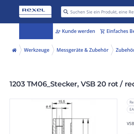
Kategorien
Kunde werden
Einfaches B
menu_book
person_add
shopping_cart
Werkzeuge
Messgeräte & Zubehör
Zubehör
1203 TM06_Stecker, VSB 20 rot / re
Re
EA
VSB