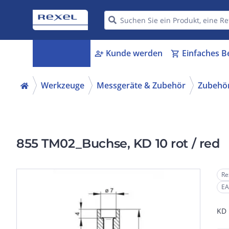
Kategorien
Kunde werden
Einfaches B
menu_book
person_add
shopping_cart
Werkzeuge
Messgeräte & Zubehör
Zubehör
855 TM02_Buchse, KD 10 rot / red
Re
EA
KD 