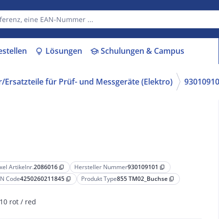
estellen
Lösungen
Schulungen & Campus
lightbulb
school
/Ersatzteile für Prüf- und Messgeräte (Elektro)
9301091
xel Artikelnr.
2086016
Hersteller Nummer
930109101
content_copy
content_copy
N Code
4250260211845
Produkt Type
855 TM02_Buchse
content_copy
content_copy
10 rot / red