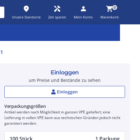
place
handyman
person
shopping_cart
0
Unsere Standorte
Zeit sparen
Mein Konto
Warenkorb
Kernsortiment
Kampagnen
Aktionen
workspace_premium
auto_awesome
percent_discount
01
Einloggen
um Preise und Bestände zu sehen
Einloggen
Verpackungsgrößen
Artikel werden nach Möglichkeit in ganzen VPE geliefert; eine
Lieferung in vollen VPE kann aus technischen Gründen jedoch nicht
garantiert werden.
100 Stück
1 Packung