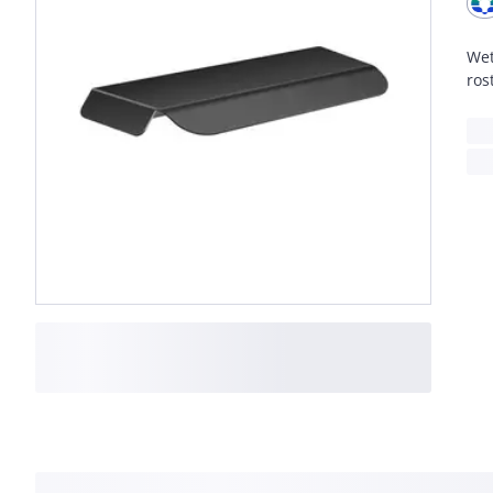
Wet
ros