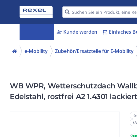
Kategorien
Kunde werden
Einfaches B
menu_book
person_add
shopping_cart
e-Mobility
Zubehör/Ersatzteile für E-Mobility
WB WPR, Wetterschutzdach Wallb
Edelstahl, rostfrei A2 1.4301 lackie
Re
EA