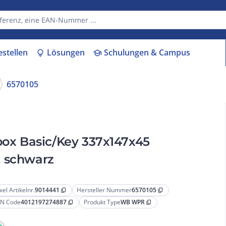
estellen
Lösungen
Schulungen & Campus
lightbulb
school
6570105
ox Basic/Key 337x147x45
rt schwarz
xel Artikelnr.
9014441
Hersteller Nummer
6570105
content_copy
content_copy
N Code
4012197274887
Produkt Type
WB WPR
content_copy
content_copy