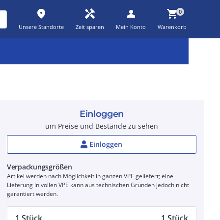
place
handyman
person
shopping_cart
0
Unsere Standorte
Zeit sparen
Mein Konto
Warenkorb
Kernsortiment
Kampagnen
Aktionen
workspace_premium
auto_awesome
percent_discount
Einloggen
um Preise und Bestände zu sehen
Einloggen
Verpackungsgrößen
Artikel werden nach Möglichkeit in ganzen VPE geliefert; eine
Lieferung in vollen VPE kann aus technischen Gründen jedoch nicht
garantiert werden.
1 Stück
1 Stück