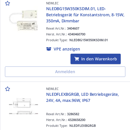
NEWLEC
NLEDBG15W350KSDIM.01, LED-
Betriebsgerät für Konstantstrom, 8-15W,
350mA, Dimmbar
Rexel Art.Nr.:
3404607
Herst. Art.Nr.:
4340460700
Produkt Type:
NLEDBG15W350KSDIM.01
VPE anzeigen
In den Warenkorb
Anmelden
NEWLEC
NLEDFLEXBGRGB, LED Betriebsgeräte,
24V, 4A, max.96W, IP67
Rexel Art.Nr.:
3286582
Herst. Art.Nr.:
4328658200
Produkt Type:
NLEDFLEXBGRGB