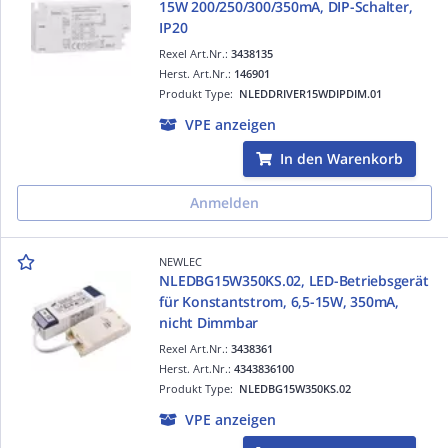
15W 200/250/300/350mA, DIP-Schalter,
IP20
Rexel Art.Nr.:
3438135
Herst. Art.Nr.:
146901
Produkt Type:
NLEDDRIVER15WDIPDIM.01
VPE anzeigen
In den Warenkorb
Anmelden
NEWLEC
NLEDBG15W350KS.02, LED-Betriebsgerät
für Konstantstrom, 6,5-15W, 350mA,
nicht Dimmbar
Rexel Art.Nr.:
3438361
Herst. Art.Nr.:
4343836100
Produkt Type:
NLEDBG15W350KS.02
VPE anzeigen