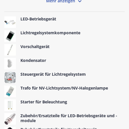

Mehr anzeigen
– bei Rexel Germany finden Sie alles, was für eine effiziente
und stabile Beleuchtung benötigt wird. Als führender
Elektrogroßhandel legt Rexel Germany großen Wert auf die
LED-Betriebsgerät
Qualität und Zuverlässigkeit der Produkte. Vertrauen Sie auf
die Expertise und profitieren Sie von innovativen
Betriebsgeräten, die Beleuchtungssysteme auf das nächste
Lichtregelsystemkomponente
Level heben. Entdecken Sie jetzt die vielfältigen
Möglichkeiten und setzen Sie auf die bewährte Qualität der
Betriebsgeräte bei Rexel Germany.
Vorschaltgerät
Kondensator
Steuergerät für Lichtregelsystem
Trafo für NV-Lichtsystem/NV-Halogenlampe
Starter für Beleuchtung
Zubehör/Ersatzteile für LED-Betriebsgeräte und -
module