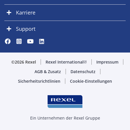
Karriere
Support
©2026 Rexel
Rexel International
Impressum
open_in_new
AGB & Zusatz
Datenschutz
Sicherheitsrichtlinien
Cookie-Einstellungen
Ein Unternehmen der Rexel Gruppe