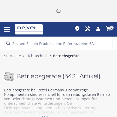
place
handyman
person
shopping_cart
0
Startseite
Lichttechnik
Betriebsgeräte
Betriebsgeräte
(3431 Artikel)
Betriebsgeräte bei Rexel Germany. Hochwertige
Komponenten sind essenziell für den reibungslosen Betrieb
von Beleuchtungssystemen und bieten Lösungen für
unterschiedlichste Anforderungen. Ob
Lichtregesystemkomponenten für präzise Steuerung,
zuverlässige Vorschaltgeräte für optimale Leistung,
langlebige Kondensatoren oder moderne LED-Betriebsgeräte