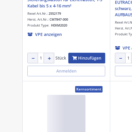
EUTRAC®
Kabel bis 5 x 4-16 mm²
schwarz
Rexel Art.Nr.:
2552179
AUFBAUS
Herst. Art.Nr.:
CM7847-000
schwarz,
Rexel Art.N
Produkt Type:
HEKM2020
Herst. Art.
VPE anzeigen
Produkt T
VPE 
Hinzufügen
Stück
Anmelden
Kernsortiment