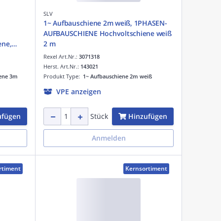
SLV
1~ Aufbauschiene 2m weiß, 1PHASEN-
AUFBAUSCHIENE Hochvoltschiene weiß
ene,
2 m
Rexel Art.Nr.:
3071318
Herst. Art.Nr.:
143021
ene 3m
Produkt Type:
1~ Aufbauschiene 2m weiß
VPE anzeigen
ufügen
Hinzufügen
Stück
Anmelden
rtiment
Kernsortiment