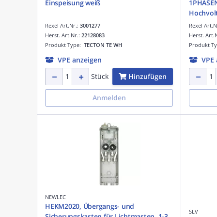
Einspeisung weiß
1PHASE
Hochvolt
Rexel Art.Nr.:
3001277
Rexel Art.N
Herst. Art.Nr.:
22128083
Herst. Art.
Produkt Type:
TECTON TE WH
Produkt T
VPE anzeigen
VPE 
Hinzufügen
Stück
Anmelden
NEWLEC
HEKM2020, Übergangs- und
SLV
Sicherungskasten für Lichtmasten, 1-3