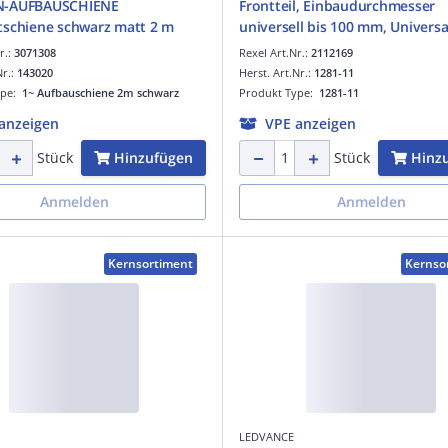
N-AUFBAUSCHIENE
Frontteil, Einbaudurchmesser
schiene schwarz matt 2 m
universell bis 100 mm, Universa
Mineralfaserplatte
r.:
3071308
Rexel Art.Nr.:
2112169
Nr.:
143020
Herst. Art.Nr.:
1281-11
ype:
1~ Aufbauschiene 2m schwarz
Produkt Type:
1281-11
anzeigen
VPE anzeigen
Hinzufügen
Hinz
Stück
Stück
Anmelden
Anmelden
Kernsortiment
Kernso
LEDVANCE