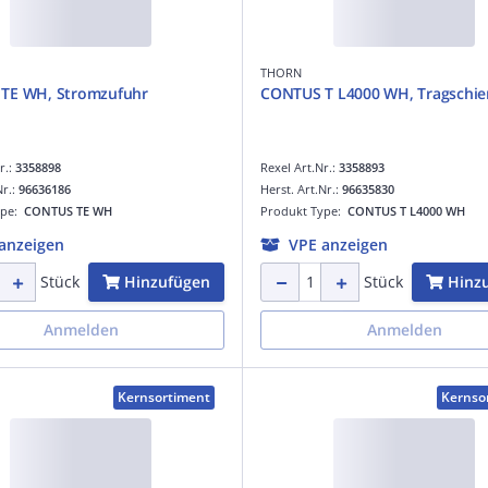
THORN
TE WH, Stromzufuhr
CONTUS T L4000 WH, Tragschi
r.:
3358898
Rexel Art.Nr.:
3358893
Nr.:
96636186
Herst. Art.Nr.:
96635830
ype:
CONTUS TE WH
Produkt Type:
CONTUS T L4000 WH
anzeigen
VPE anzeigen
Hinzufügen
Hinz
Stück
Stück
Anmelden
Anmelden
Kernsortiment
Kernso