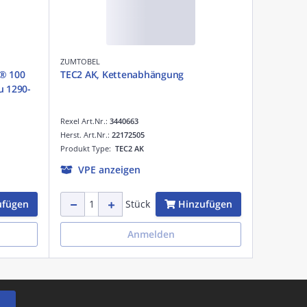
ZUMTOBEL
X® 100
TEC2 AK, Kettenabhängung
u 1290-
Rexel Art.Nr.:
3440663
Herst. Art.Nr.:
22172505
Produkt Type:
TEC2 AK
VPE anzeigen
ufügen
Hinzufügen
Stück
Anmelden