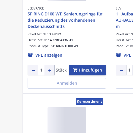
LEDVANCE
SLV
SP RING D100 WT, Sanierungsringe für
1~ Aufb
die Reduzierung des vorhandenen
AUFBAUS
Deckenausschnitts
m
Rexel Art.Nr.:
3398121
Rexel Art.N
Herst. Art.Nr.:
4099854136511
Herst. Art.
Produkt Type:
SP RING D100 WT
Produkt T
VPE anzeigen
VPE 
Hinzufügen
Stück
Anmelden
Kernsortiment