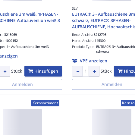
SLV
auschiene 3m weiß, 1PHASEN-
EUTRAC® 3~ Aufbauschiene 3m
CHIENE Aufbauversion weiß 3
schwarz, EUTRAC® 3PHASEN-
AUFBAUSCHIENE, Hochvoltschi
schwarz, 3 m
r.:
3213069
Rexel Art.Nr.:
3212795
Nr.:
1002152
Herst. Art.Nr.:
145300
ype:
1~ Aufbauschiene 3m weiß
Produkt Type:
EUTRAC® 3~ Aufbauschi
schwarz
anzeigen
VPE anzeigen
Hinzufügen
Hinz
Stück
Stück
Anmelden
Anmelden
Kernsortiment
Kernso