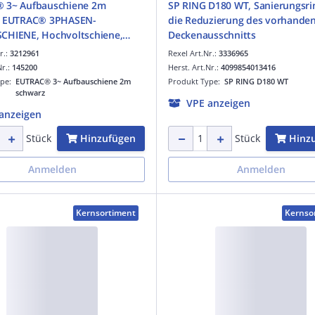
 3~ Aufbauschiene 2m
SP RING D180 WT, Sanierungsri
, EUTRAC® 3PHASEN-
die Reduzierung des vorhande
CHIENE, Hochvoltschiene,
Deckenausschnitts
 2 m
r.:
3212961
Rexel Art.Nr.:
3336965
Nr.:
145200
Herst. Art.Nr.:
4099854013416
ype:
EUTRAC® 3~ Aufbauschiene 2m
Produkt Type:
SP RING D180 WT
schwarz
VPE anzeigen
anzeigen
Hinzufügen
Hinz
Stück
Stück
Anmelden
Anmelden
Kernsortiment
Kernso