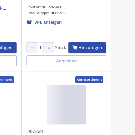
Rexel Art.Nr.:
2248703
l-
Produkt Type:
HLHE27S
VPE anzeigen
ufügen
Hinzufügen
Stück
Anmelden
rtiment
Kernsortiment
LEDVANCE