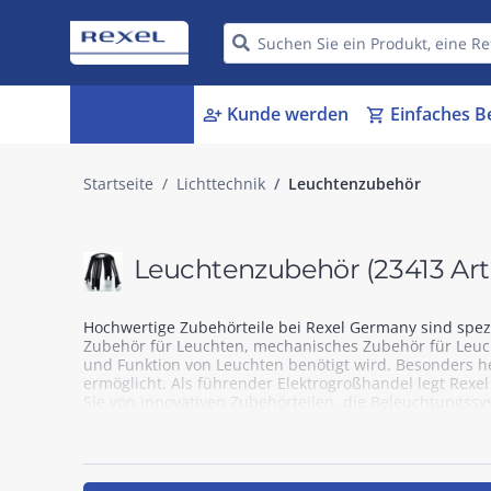
Kategorien
Kunde werden
Einfaches B
menu_book
person_add
shopping_cart
Startseite
Lichttechnik
Leuchtenzubehör
Leuchtenzubehör
(23413 Art
Hochwertige Zubehörteile bei Rexel Germany sind spez
Zubehör für Leuchten, mechanisches Zubehör für Leuchte
und Funktion von Leuchten benötigt wird. Besonders h
ermöglicht. Als führender Elektrogroßhandel legt Rexel
Sie von innovativen Zubehörteilen, die Beleuchtungssy