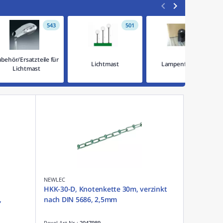
<
>


543
501
476
behör/Ersatzteile für
Lichtmast
Lampenfassung
Lichtmast
NEWLEC
HKK-30-D, Knotenkette 30m, verzinkt
,
nach DIN 5686, 2,5mm
Rexel Art.Nr.:
2047989