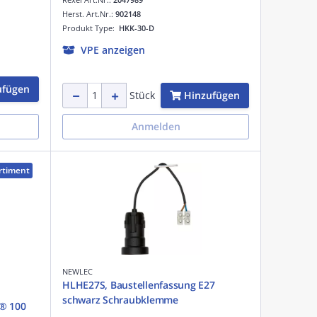
Herst. Art.Nr.:
902148
Produkt Type:
HKK-30-D
VPE anzeigen
ufügen
Hinzufügen
Stück
Anmelden
rtiment
NEWLEC
HLHE27S, Baustellenfassung E27
schwarz Schraubklemme
X® 100