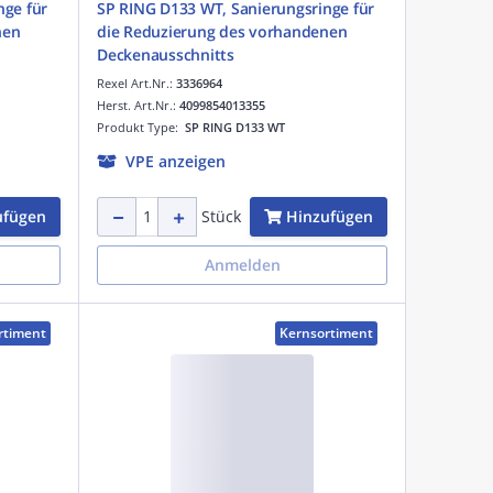
nge für
SP RING D133 WT, Sanierungsringe für
nen
die Reduzierung des vorhandenen
Deckenausschnitts
Rexel Art.Nr.:
3336964
Herst. Art.Nr.:
4099854013355
Produkt Type:
SP RING D133 WT
VPE anzeigen
ufügen
Hinzufügen
Stück
Anmelden
rtiment
Kernsortiment