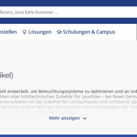
estellen
Lösungen
Schulungen & Campus
lightbulb
school
ikel)
iell entwickelt, um Beleuchtungssysteme zu optimieren und an ind
n oder lichttechnisches Zubehör für Leuchten – bei Rexel Germany 
ervorzuheben ist das Zubehör für Lichtschlauch und Lichtband, da
 Germany großen Wert auf die Qualität und Zuverlässigkeit der Prod
steme effizient und langlebig machen.

Mehr anzeigen