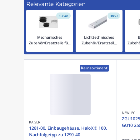
Relevante Kategorien
10848
3850
Mechanisches
Lichttechnisches
E
Zubehör/Ersatzteile fü...
Zubehör/Ersatzteil...
Zubehör
Kernsortiment
NEWLEC
ZGU1025
KAISER
GU10 25
1281-00, Einbaugehäuse, HaloX® 100,
Nachfolgetyp zu 1290-40
Rexel Art.N