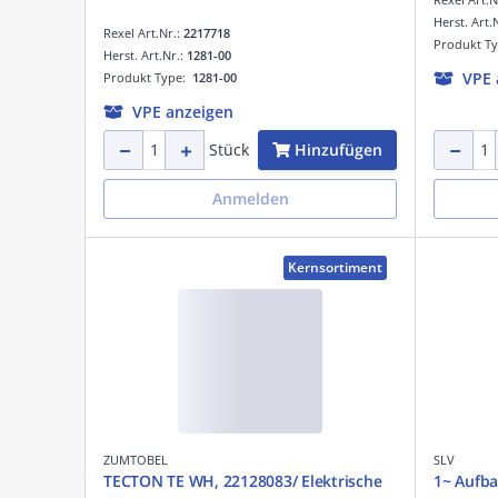
Herst. Art.
Rexel Art.Nr.:
2217718
Produkt T
Herst. Art.Nr.:
1281-00
VPE 
Produkt Type:
1281-00
VPE anzeigen
Hinzufügen
Stück
Anmelden
Kernsortiment
ZUMTOBEL
SLV
TECTON TE WH, 22128083/ Elektrische
1~ Aufba