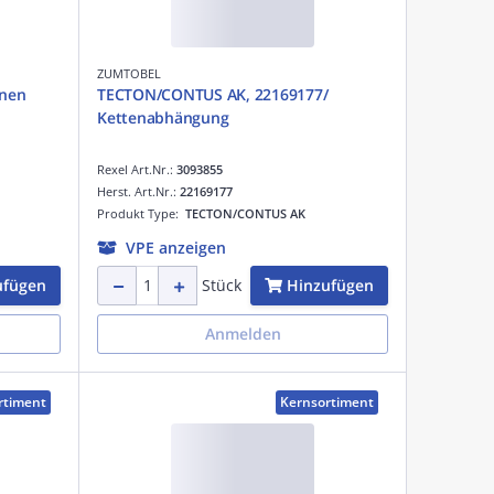
ZUMTOBEL
enen
TECTON/CONTUS AK, 22169177/
Kettenabhängung
Rexel Art.Nr.:
3093855
Herst. Art.Nr.:
22169177
Produkt Type:
TECTON/CONTUS AK
VPE anzeigen
ufügen
Hinzufügen
Stück
Anmelden
rtiment
Kernsortiment