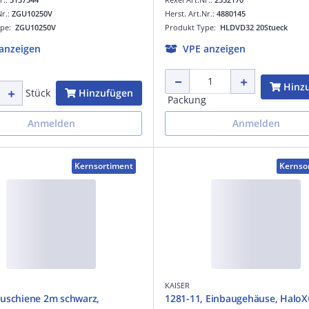
Nr.:
ZGU10250V
Herst. Art.Nr.:
4880145
ype:
ZGU10250V
Produkt Type:
HLDVD32 20Stueck
anzeigen
VPE anzeigen
Hinz
Hinzufügen
Stück
Packung
Anmelden
Anmelden
Kernsortiment
Kernso
KAISER
uschiene 2m schwarz,
1281-11, Einbaugehäuse, Halo