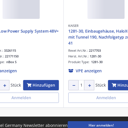
KAISER
 Low Power Supply System 48V=
1281-30, Einbaugehäuse, Halo
mit Tunnel 190, Nachfolgetyp z
41
r.:
3326115
Rexel Art.Nr.:
2217703
Nr.:
22171150
Herst. Art.Nr.:
1281-30
ype:
nBox S
Produkt Type:
1281-30
anzeigen
VPE anzeigen
Hinzufügen
Hinz
Stück
Stück
Anmelden
Anmelden
el Germany Newsletter abonnieren
Hier anmelden!