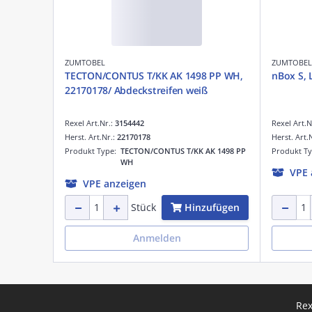
ZUMTOBEL
ZUMTOBEL
TECTON/CONTUS T/KK AK 1498 PP WH,
nBox S,
22170178/ Abdeckstreifen weiß
Rexel Art.Nr.:
3154442
Rexel Art.N
Herst. Art.Nr.:
22170178
Herst. Art.
Produkt Type:
TECTON/CONTUS T/KK AK 1498 PP
Produkt T
WH
VPE 
VPE anzeigen
Hinzufügen
Stück
Anmelden
Rex