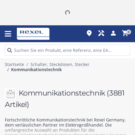
place
handyman
person
shopping_cart
0
Startseite
Schalter, Steckdosen, Stecker
Kommunikationstechnik
Kommunikationstechnik
(3881
Artikel)
Fortschrittliche Kommunikationstechnik bei Rexel Germany,
dem verlässlichen Partner im Elektrogroßhandel. Die
umfangreiche Auswahl an Produkten für die