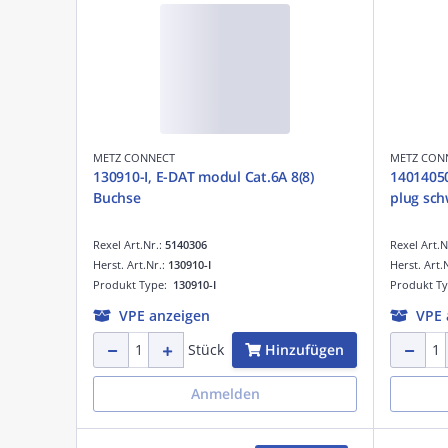
METZ CONNECT
METZ CON
130910-I, E-DAT modul Cat.6A 8(8)
14014050
Buchse
plug sch
Rexel Art.Nr.:
5140306
Rexel Art.N
Herst. Art.Nr.:
130910-I
Herst. Art.
Produkt Type:
130910-I
Produkt T
VPE anzeigen
VPE 
Hinzufügen
Stück
Anmelden