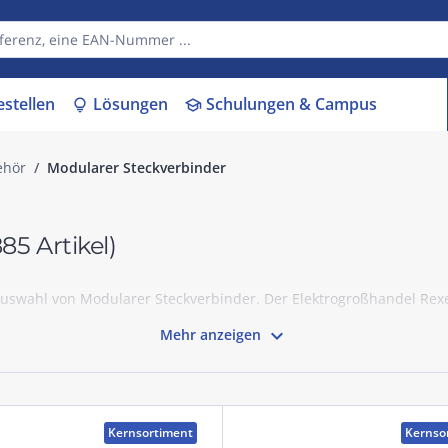
estellen
Lösungen
Schulungen & Campus
lightbulb
school
ehör
Modularer Steckverbinder
885 Artikel)
Auswahl von Modularer Steckverbinder. Der Elektrogroßhandel Rexe

Mehr anzeigen
Kernsortiment
Kernso