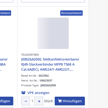
rtiment
Kernsortiment
TELEGÄRTNER
barer
J00026A2000, feldkonfektionierbarer
568A
RJ45-Steckverbinder MFP8 T568 A
Cat.6A(IEC), AWG24/1-AWG22/1,
AWG27/7-AWG22/7
Rexel Art.Nr.:
5027892
Herst. Art.Nr.:
100023037
Produkt Type:
J00026A2000
VPE anzeigen
ufügen
Hinzufügen
Stück