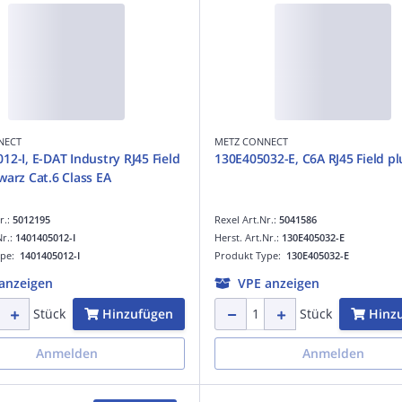
NECT
METZ CONNECT
12-I, E-DAT Industry RJ45 Field
130E405032-E, C6A RJ45 Field pl
warz Cat.6 Class EA
r.:
5012195
Rexel Art.Nr.:
5041586
Nr.:
1401405012-I
Herst. Art.Nr.:
130E405032-E
ype:
1401405012-I
Produkt Type:
130E405032-E
anzeigen
VPE anzeigen
Hinzufügen
Hinz
Stück
Stück
Anmelden
Anmelden