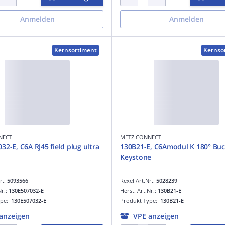
Anmelden
Anmelden
Kernsortiment
Kernso
NECT
METZ CONNECT
32-E, C6A RJ45 field plug ultra
130B21-E, C6Amodul K 180° Buc
Keystone
r.:
5093566
Rexel Art.Nr.:
5028239
Nr.:
130E507032-E
Herst. Art.Nr.:
130B21-E
ype:
130E507032-E
Produkt Type:
130B21-E
anzeigen
VPE anzeigen