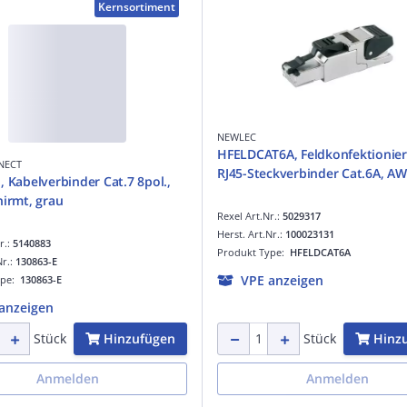
Kernsortiment
NEWLEC
HFELDCAT6A, Feldkonfektionier
NECT
RJ45-Steckverbinder Cat.6A, AW
, Kabelverbinder Cat.7 8pol.,
hirmt, grau
Rexel Art.Nr.:
5029317
Herst. Art.Nr.:
100023131
r.:
5140883
Produkt Type:
HFELDCAT6A
Nr.:
130863-E
VPE anzeigen
ype:
130863-E
anzeigen
Hinzufügen
Hinz
Stück
Stück
Anmelden
Anmelden