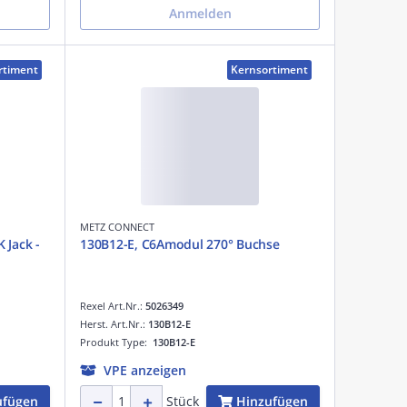
Anmelden
rtiment
Kernsortiment
METZ CONNECT
 Jack -
130B12-E, C6Amodul 270° Buchse
Rexel Art.Nr.:
5026349
Herst. Art.Nr.:
130B12-E
Produkt Type:
130B12-E
VPE anzeigen
ufügen
Hinzufügen
Stück