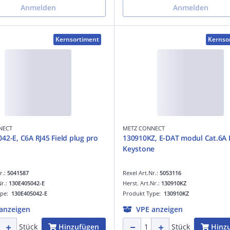
Anmelden
Anmelden
Kernsortiment
Kernso
NECT
METZ CONNECT
42-E, C6A RJ45 Field plug pro
130910KZ, E-DAT modul Cat.6A K
Keystone
r.:
5041587
Rexel Art.Nr.:
5053116
Nr.:
130E405042-E
Herst. Art.Nr.:
130910KZ
ype:
130E405042-E
Produkt Type:
130910KZ
anzeigen
VPE anzeigen
Hinzufügen
Hinz
Stück
Stück