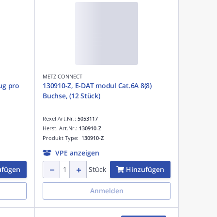
METZ CONNECT
ug pro
130910-Z, E-DAT modul Cat.6A 8(8)
Buchse, (12 Stück)
Rexel Art.Nr.:
5053117
Herst. Art.Nr.:
130910-Z
Produkt Type:
130910-Z
VPE anzeigen
ufügen
Hinzufügen
Stück
Anmelden