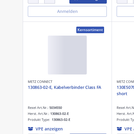
Anmelden
Kernsortiment
METZ CONNECT
METZ CON
130863-02-E, Kabelverbinder Class FA
130E5070
short
Rexel Art.Nr.:
5034550
Rexel Art.N
Herst. Art.Nr.:
130863-02-E
Herst. Art.
Produkt Type:
130863-02-E
Produkt T
VPE anzeigen
VPE 