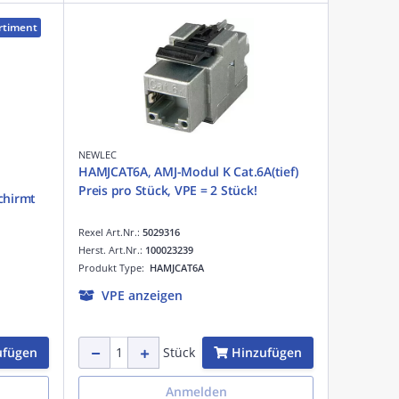
rtiment
NEWLEC
HAMJCAT6A, AMJ-Modul K Cat.6A(tief)
Preis pro Stück, VPE = 2 Stück!
chirmt
Rexel Art.Nr.:
5029316
Herst. Art.Nr.:
100023239
Produkt Type:
HAMJCAT6A
VPE anzeigen
ufügen
Hinzufügen
Stück
Anmelden