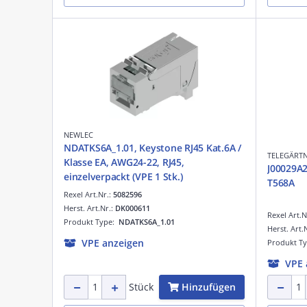
NEWLEC
NDATKS6A_1.01, Keystone RJ45 Kat.6A /
TELEGÄRT
Klasse EA, AWG24-22, RJ45,
J00029A2
einzelverpackt (VPE 1 Stk.)
T568A
Rexel Art.Nr.:
5082596
Herst. Art.Nr.:
DK000611
Rexel Art.N
Produkt Type:
NDATKS6A_1.01
Herst. Art.
VPE anzeigen
Produkt T
VPE 
Hinzufügen
Stück