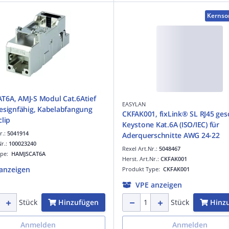
Kernso
6A, AMJ-S Modul Cat.6Atief
EASYLAN
esignfähig, Kabelabfangung
CKFAK001, fixLink® SL RJ45 ges
clip
Keystone Kat.6A (ISO/IEC) für
r.:
5041914
Aderquerschnitte AWG 24-22
Nr.:
100023240
Rexel Art.Nr.:
5048467
ype:
HAMJSCAT6A
Herst. Art.Nr.:
CKFAK001
anzeigen
Produkt Type:
CKFAK001
VPE anzeigen
Hinzufügen
Hinz
Stück
Stück
Anmelden
Anmelden