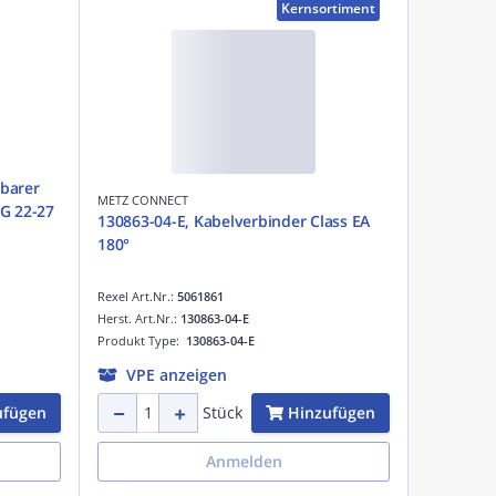
Kernsortiment
barer
METZ CONNECT
G 22-27
130863-04-E, Kabelverbinder Class EA
180°
Rexel Art.Nr.:
5061861
Herst. Art.Nr.:
130863-04-E
Produkt Type:
130863-04-E
VPE anzeigen
ufügen
Hinzufügen
Stück
Anmelden