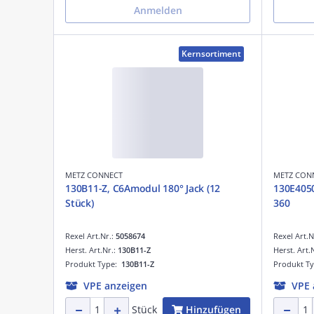
Anmelden
Kernsortiment
METZ CONNECT
METZ CON
130B11-Z, C6Amodul 180° Jack (12
130E4050
Stück)
360
Rexel Art.Nr.:
5058674
Rexel Art.N
Herst. Art.Nr.:
130B11-Z
Herst. Art.
Produkt Type:
130B11-Z
Produkt T
VPE anzeigen
VPE 
Hinzufügen
Stück