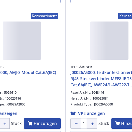
Kernsortiment
Kernso
NER
TELEGÄRTNER
000, AMJ-S Modul Cat.6A(IEC)
J00026A5000, feldkonfektionier
RJ45-Steckverbinder MFP8 IE T
Cat.6A(IEC), AWG24/1-AWG22/1,
AWG27/7-AWG22/7
r.:
5029610
Rexel Art.Nr.:
5048446
Nr.:
100023196
Herst. Art.Nr.:
100023084
ype:
J00029A2000
Produkt Type:
J00026A5000
anzeigen
VPE anzeigen
Hinzufügen
Hinz
Stück
Stück