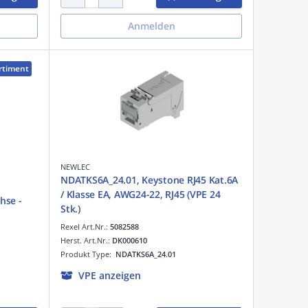
Anmelden
rtiment
NEWLEC
NDATKS6A_24.01, Keystone RJ45 Kat.6A
/ Klasse EA, AWG24-22, RJ45 (VPE 24
hse -
Stk.)
Rexel Art.Nr.:
5082588
Herst. Art.Nr.:
DK000610
Produkt Type:
NDATKS6A_24.01
VPE anzeigen