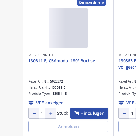
Kernsortiment
METZ CONNECT
METZ CON
130B11-E, C6Amodul 180° Buchse
130863-E
vollgesc
Rexel Art.Nr.:
5026372
Rexel Art.N
Herst. Art.Nr.:
130B11-E
Herst. Art.
Produkt Type:
130B11-E
Produkt T
VPE anzeigen
VPE 
Hinzufügen
Stück
Anmelden