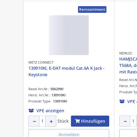
Kernsortiment
NEWLEC
HAMJSCAT
METZ CONNECT
T568A, d
130910KI, E-DAT modul Cat.6A K Jack -
mit Rast
Keystone
Rexel Art.N
Herst. Art.
Rexel Art.Nr.:
5062990
Produkt T
Herst. Art.Nr.:
130910KI
VPE 
Produkt Type:
130910KI
VPE anzeigen
Hinzufügen
Stück
Anmelden