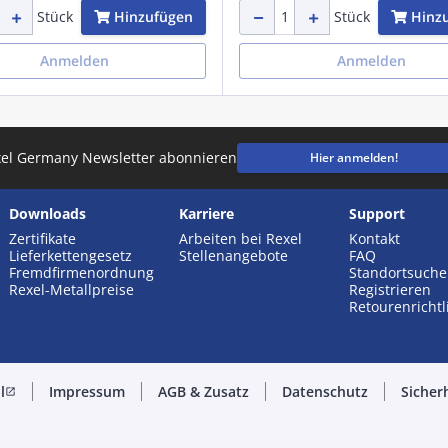
Hinzufügen
Hinz
Stück
Stück
Anmelden
Anmelden
el Germany Newsletter abonnieren
Hier anmelden!
Downloads
Karriere
Support
Zertifikate
Arbeiten bei Rexel
Kontakt
Lieferkettengesetz
Stellenangebote
FAQ
Fremdfirmenordnung
Standortsuche
Rexel-Metallpreise
Registrieren
Retourenrichtl
l
Impressum
AGB & Zusatz
Datenschutz
Sicherh
open_in_new