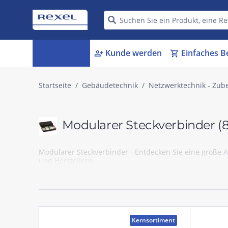
Kategorien
Kunde werden
Einfaches B
menu_book
person_add
shopping_cart
Startseite
Gebäudetechnik
Netzwerktechnik - Zub
Modularer Steckverbinder
(
Modularer Steckverbinder - Entdecken Sie eine große 
und Herstellern.
Kernsortiment