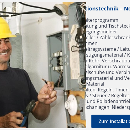
In­stal­la­ti­ons­tech­nik – 
Schalterprogramm
Zuleitung und Tischste
Bewegungsmelder
Verteiler / Zählerschrän
Klemmen
Kabeltragsysteme / Lei
Befestigungsmaterial / 
Insta-Rohr, Verschraub
Kabelgarnitur u. Warm
Kabelschuhe und Verbi
Erdungsmaterial und Ve
CEE-Material
Schalten, Regeln, Timen
Mess-/ Steuer-/ Regelte
Tor- und Rolladenantrie
Sprechanlagen, Nieder
Zum Installati