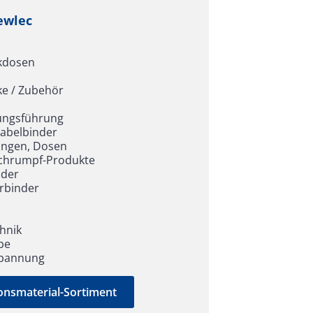
Newlec
ckdosen
ke / Zubehör
tungsführung
Kabelbinder
ungen, Dosen
schrumpf-Produkte
nder
rbinder
chnik
be
spannung
ons­material-Sortiment