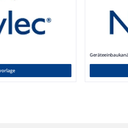
Geräte­ein­bau­kan
vorlage