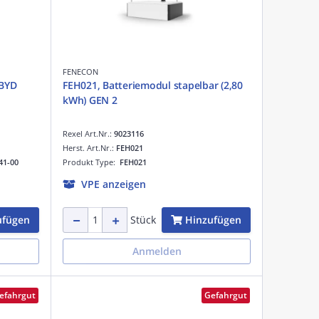
FENECON
 BYD
FEH021, Batteriemodul stapelbar (2,80
kWh) GEN 2
Rexel Art.Nr.:
9023116
Herst. Art.Nr.:
FEH021
41-00
Produkt Type:
FEH021
VPE anzeigen
ufügen
Hinzufügen
Stück
Anmelden
efahrgut
Gefahrgut