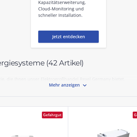
Kapazitätserweiterung,
Cloud‑Monitoring und
schneller Installation.
Jetzt entdecken
nergiesysteme
(42 Artikel)
rie, die Ihnen unser Elektrogroßhandel Rexel Germany bietet.

Mehr anzeigen
Gefahrgut
G