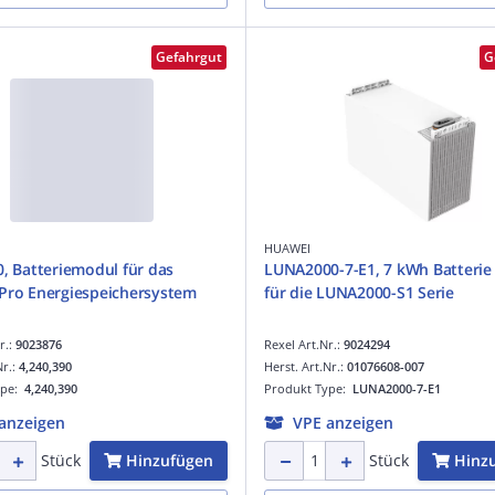
Gefahrgut
G
HUAWEI
0, Batteriemodul für das
LUNA2000-7-E1, 7 kWh Batteri
Pro Energiespeichersystem
für die LUNA2000-S1 Serie
r.:
9023876
Rexel Art.Nr.:
9024294
Nr.:
4,240,390
Herst. Art.Nr.:
01076608-007
ype:
4,240,390
Produkt Type:
LUNA2000-7-E1
anzeigen
VPE anzeigen
Hinzufügen
Hinz
Stück
Stück