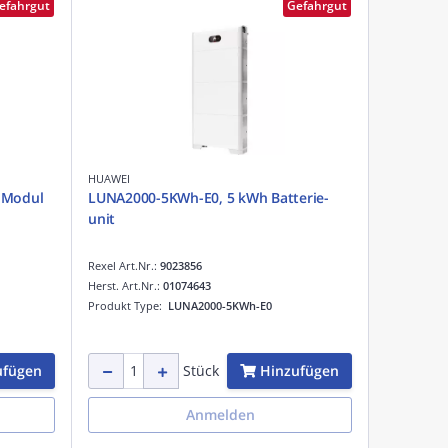
efahrgut
Gefahrgut
HUAWEI
e Modul
LUNA2000-5KWh-E0, 5 kWh Batterie-
unit
Rexel Art.Nr.:
9023856
Herst. Art.Nr.:
01074643
Produkt Type:
LUNA2000-5KWh-E0
ufügen
Hinzufügen
Stück
Anmelden