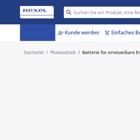
Kategorien
Kunde werden
Einfaches B
menu_book
person_add
shopping_cart
Startseite
Photovoltaik
Batterie für erneuerbare 