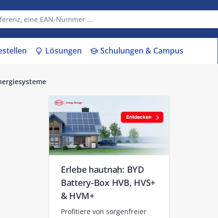
estellen
Lösungen
Schulungen & Campus
lightbulb
school
Energiesysteme
Erlebe hautnah: BYD
Battery-Box HVB, HVS+
& HVM+
Profitiere von sorgenfreier