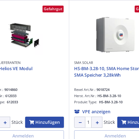
Gefahrgut
G
LIEFERANTEN
SMA SOLAR
Helios VE Modul
HS-BM-3.28-10, SMA Home Stor
SMA Speicher 3,28kWh
r.:
9014860
Rexel Art.Nr.:
9018724
Nr.:
612033
Herst. Art.Nr.:
HS-BM-3.28-10
ype:
612033
Produkt Type:
HS-BM-3.28-10
VPE anzeigen
Hinzufügen
Hinz
Stück
Stück
Anmelden
Anmelden