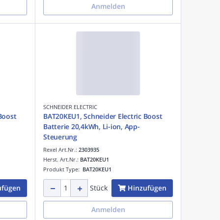
Anmelden
SCHNEIDER ELECTRIC
Boost
BAT20KEU1, Schneider Electric Boost
Batterie 20,4kWh, Li-ion, App-
Steuerung
Rexel Art.Nr.:
2303935
Herst. Art.Nr.:
BAT20KEU1
Produkt Type:
BAT20KEU1
ufügen
Hinzufügen
Stück
Anmelden