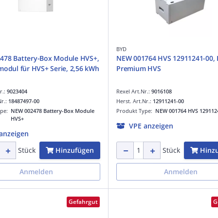
BYD
478 Battery-Box Module HVS+,
NEW 001764 HVS 12911241-00,
modul für HVS+ Serie, 2,56 kWh
Premium HVS
r.:
9023404
Rexel Art.Nr.:
9016108
Nr.:
18487497-00
Herst. Art.Nr.:
12911241-00
ype:
NEW 002478 Battery-Box Module
Produkt Type:
NEW 001764 HVS 129112
HVS+
VPE anzeigen
anzeigen
Hinzufügen
Hinz
Stück
Stück
Anmelden
Anmelden
Gefahrgut
G