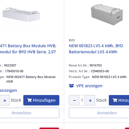
BYD
471 Battery Box Module HVB,
NEW 001823 LVS 4 kWh, BYD
modul für BYD HVB Serie, 2,97
Batteriemodul LVS 4 kWh
r.:
9023307
Rexel Art.Nr.:
9016703
Nr.:
17845018-00
Herst. Art.Nr.:
12940053-00
ype:
NEW 002471 Battery Box Module
Produkt Type:
NEW 001823 LVS 4 kWh
HVB
VPE anzeigen
anzeigen
Hinzufügen
Hinz
Stück
Stück
Anmelden
Anmelden