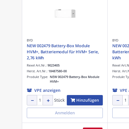
BYD
BYD
NEW 002479 Battery-Box Module
NEW 002
HVM+, Batteriemodul für HVM+ Serie,
Batterie
2,76 kWh
kWh
Rexel Art.Nr.:
9023405
Rexel Art.N
Herst. Art.Nr.:
18487580-00
Herst. Art.
Produkt Type:
NEW 002479 Battery-Box Module
Produkt T
HVM+
VPE anzeigen
VPE 
Hinzufügen
Stück
Anmelden