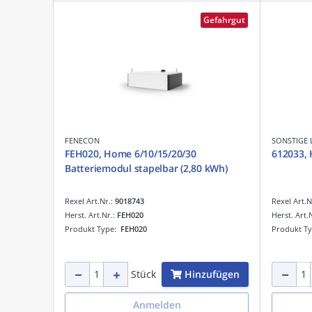
Gefahrgut
FENECON
SONSTIGE 
FEH020, Home 6/10/15/20/30
612033, 
Batteriemodul stapelbar (2,80 kWh)
Rexel Art.Nr.:
9018743
Rexel Art.N
Herst. Art.Nr.:
FEH020
Herst. Art.
Produkt Type:
FEH020
Produkt T
Hinzufügen
Stück
Anmelden