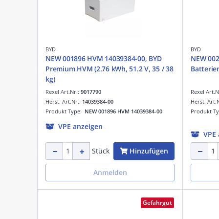
BYD
BYD
NEW 001896 HVM 14039384-00, BYD
NEW 002
Premium HVM (2.76 kWh, 51.2 V, 35 / 38
Batterie
kg)
Rexel Art.Nr.:
9017790
Rexel Art.N
Herst. Art.Nr.:
14039384-00
Herst. Art.
Produkt Type:
NEW 001896 HVM 14039384-00
Produkt T
VPE anzeigen
VPE 
Hinzufügen
Stück
Anmelden
Gefahrgut