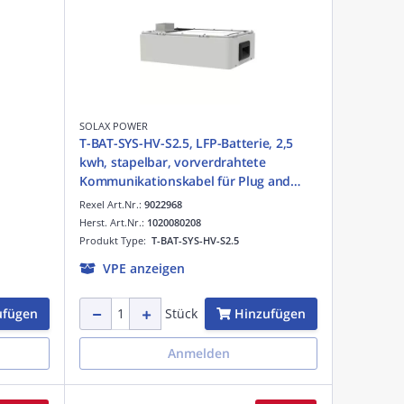
SOLAX POWER
T-BAT-SYS-HV-S2.5, LFP-Batterie, 2,5
kwh, stapelbar, vorverdrahtete
Kommunikationskabel für Plug and
Play, 90% DOD, lange
Rexel Art.Nr.:
9022968
Zykluslebensdauer > 6000 mal, 90%
Herst. Art.Nr.:
1020080208
DOD
Produkt Type:
T-BAT-SYS-HV-S2.5
VPE anzeigen
ufügen
Hinzufügen
Stück
Anmelden