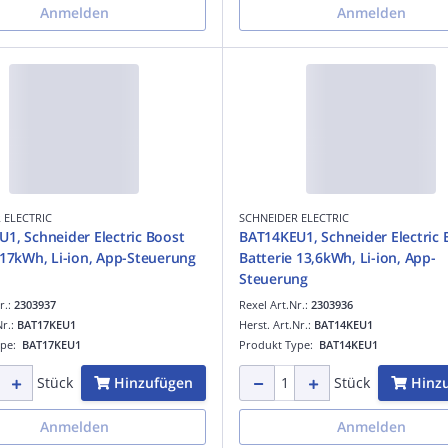
Anmelden
Anmelden
 ELECTRIC
SCHNEIDER ELECTRIC
1, Schneider Electric Boost
BAT14KEU1, Schneider Electric 
 17kWh, Li-ion, App-Steuerung
Batterie 13,6kWh, Li-ion, App-
Steuerung
r.:
2303937
Rexel Art.Nr.:
2303936
Nr.:
BAT17KEU1
Herst. Art.Nr.:
BAT14KEU1
ype:
BAT17KEU1
Produkt Type:
BAT14KEU1
Hinzufügen
Hinz
Stück
Stück
Anmelden
Anmelden