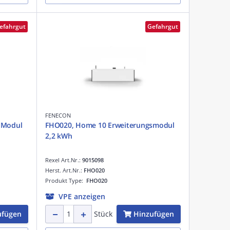
efahrgut
Gefahrgut
FENECON
e Modul
FHO020, Home 10 Erweiterungsmodul
2,2 kWh
Rexel Art.Nr.:
9015098
Herst. Art.Nr.:
FHO020
Produkt Type:
FHO020
VPE anzeigen
ufügen
Hinzufügen
Stück