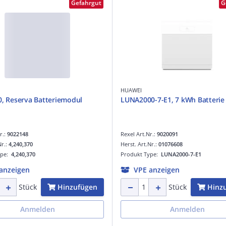
Gefahrgut
G
HUAWEI
0, Reserva Batteriemodul
LUNA2000-7-E1, 7 kWh Batteri
r.:
9022148
Rexel Art.Nr.:
9020091
Nr.:
4,240,370
Herst. Art.Nr.:
01076608
ype:
4,240,370
Produkt Type:
LUNA2000-7-E1
anzeigen
VPE anzeigen
Hinzufügen
Hinz
Stück
Stück
Anmelden
Anmelden