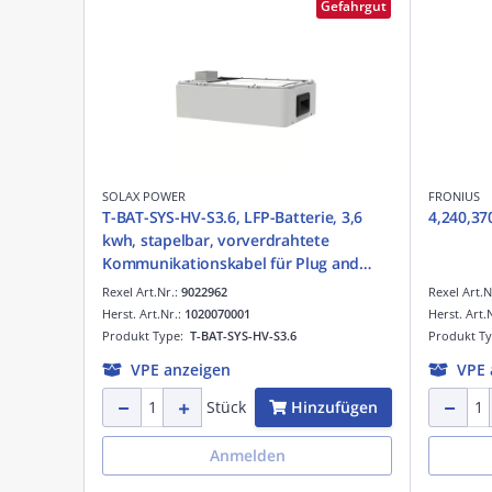
Gefahrgut
SOLAX POWER
FRONIUS
T-BAT-SYS-HV-S3.6, LFP-Batterie, 3,6
4,240,37
kwh, stapelbar, vorverdrahtete
Kommunikationskabel für Plug and
Play, 90% DOD, lange
Rexel Art.Nr.:
9022962
Rexel Art.N
Zykluslebensdauer > 6000 mal, 90%
Herst. Art.Nr.:
1020070001
Herst. Art.
DOD
Produkt Type:
T-BAT-SYS-HV-S3.6
Produkt T
VPE anzeigen
VPE 
Hinzufügen
Stück
Anmelden