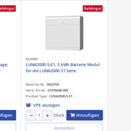
efahrgut
Gefahrgut
HUAWEI
age;
LUNA2000-5-E1, 5 kWh Batterie Modul
für die LUNA2000-S1 Serie
Rexel Art.Nr.:
9023709
Herst. Art.Nr.:
01076608-004
Produkt Type:
LUNA2000-5-E1
VPE anzeigen
ufügen
Hinzufügen
Stück
Anmelden