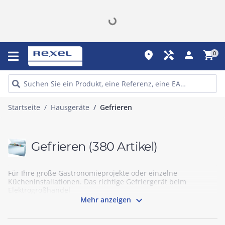
place
handyman
person
shopping_cart
0
Startseite
Hausgeräte
Gefrieren
Gefrieren
(380 Artikel)
Für Ihre große Gastronomieprojekte oder einzelne
Kücheninstallationen. Das richtige Gefriergerät beim
Elektrogroßhandel

Mehr anzeigen