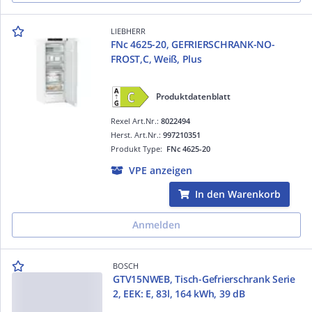
LIEBHERR
FNc 4625-20, GEFRIERSCHRANK-NO-
FROST,C, Weiß, Plus
Produktdatenblatt
Rexel Art.Nr.:
8022494
Herst. Art.Nr.:
997210351
Produkt Type:
FNc 4625-20
VPE anzeigen
In den Warenkorb
Anmelden
BOSCH
GTV15NWEB, Tisch-Gefrierschrank Serie
2, EEK: E, 83l, 164 kWh, 39 dB