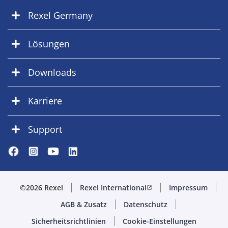
Rexel Germany
Lösungen
Downloads
Karriere
Support
©2026 Rexel
Rexel International
Impressum
open_in_new
AGB & Zusatz
Datenschutz
Sicherheitsrichtlinien
Cookie-Einstellungen