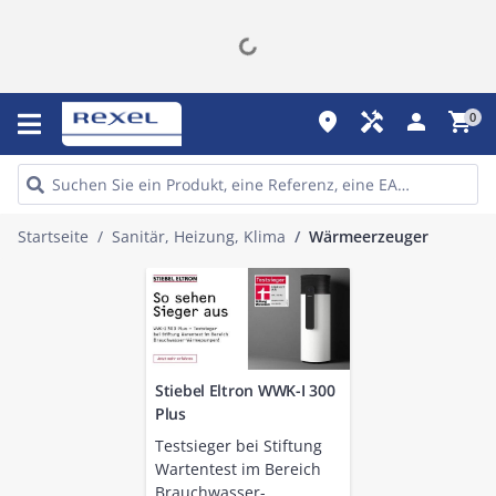
place
handyman
person
shopping_cart
0
Startseite
Sanitär, Heizung, Klima
Wärmeerzeuger
Stiebel Eltron WWK-I 300
Plus
Testsieger bei Stiftung
Wartentest im Bereich
Brauchwasser-