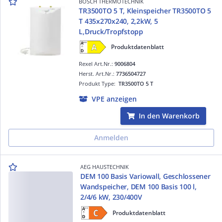
BOSCH THERMOTECHNIK
TR3500TO 5 T, Kleinspeicher TR3500TO 5
T 435x270x240, 2,2kW, 5
L,Druck/Tropfstopp
Produktdatenblatt
Rexel Art.Nr.:
9006804
Herst. Art.Nr.:
7736504727
Produkt Type:
TR3500TO 5 T
VPE anzeigen
In den Warenkorb
Anmelden
AEG HAUSTECHNIK
DEM 100 Basis Variowall, Geschlossener
Wandspeicher, DEM 100 Basis 100 l,
2/4/6 kW, 230/400V
Produktdatenblatt