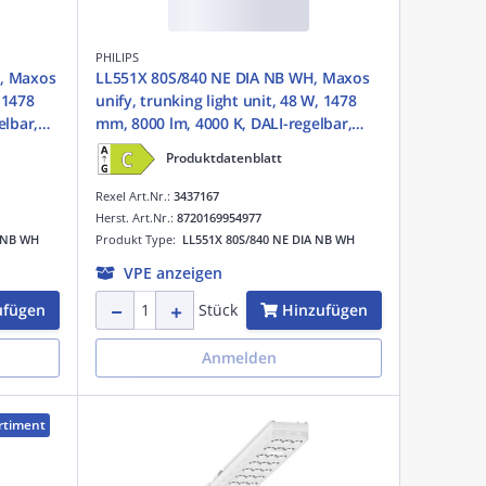
PHILIPS
, Maxos
LL551X 80S/840 NE DIA NB WH, Maxos
 1478
unify, trunking light unit, 48 W, 1478
elbar,
mm, 8000 lm, 4000 K, DALI-regelbar,
B),
Interact Ready, Tiefstrahlend (NB),
Produktdatenblatt
Texturiert, Weiß, IP20
Rexel Art.Nr.:
3437167
Herst. Art.Nr.:
8720169954977
A NB WH
Produkt Type:
LL551X 80S/840 NE DIA NB WH
VPE anzeigen
ufügen
Hinzufügen
Stück
Anmelden
rtiment