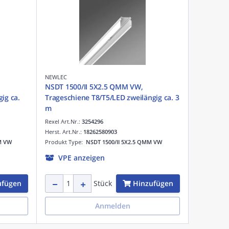
NEWLEC
NSDT 1500/II 5X2.5 QMM VW,
ig ca.
Trageschiene T8/T5/LED zweilängig ca. 3
m
Rexel Art.Nr.:
3254296
Herst. Art.Nr.:
18262580903
M VW
Produkt Type:
NSDT 1500/II 5X2.5 QMM VW
VPE anzeigen
ufügen
Hinzufügen
Stück
Anmelden