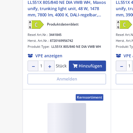
LL551X 80S/840 NE DIA VWB WH, Maxos
LL551X 40S
unify, trunking light unit, 48 W, 1478
unify, tr
mm, 7800 lm, 4000 K, DALI-regelbar,
mm, 3900
Interact Ready, Sehr breitstrahlend,
Interact
Produktdatenblatt
Texturiert, Weiß, IP20
Texturie
Rexel Art.Nr.:
3441845
Rexel Art.N
Herst. Art.Nr.:
8720169956742
Herst. Art.
Produkt Type:
LL551X 80S/840 NE DIA VWB WH
Produkt T
VPE anzeigen
VPE 
Hinzufügen
Stück
Anmelden
Kernsortiment