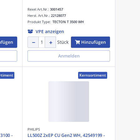
Rexel Art.Nr.:
3001457
Herst. Art.Nr.:
22128077
Produkt Type:
TECTON T 3500 WH
VPE anzeigen
ufügen
Hinzufügen
Stück
Anmelden
rtiment
Kernsortiment
PHILIPS
3100 -
LL500Z 2xEP CU Gen2 WH, 42549199 -