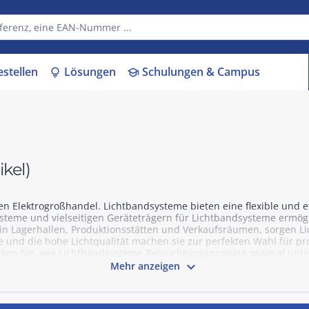
estellen
Lösungen
Schulungen & Campus
lightbulb
school
ikel)
n Elektrogroßhandel. Lichtbandsysteme bieten eine flexible und 
steme und vielseitigen Geräteträgern für Lichtbandsysteme ermögl
z in Lagerhallen, Produktionsstätten und Verkaufsräumen, sorgen 
 und die hohe Lichtqualität machen sie zur perfekten Wahl für pr
ken Sie, wie Lichtbandsysteme Beleuchtungsprojekte optimal unte

Mehr anzeigen