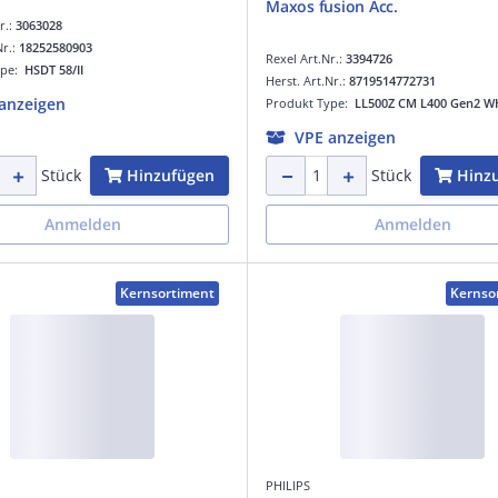
Maxos fusion Acc.
r.:
3063028
Nr.:
18252580903
Rexel Art.Nr.:
3394726
ype:
HSDT 58/II
Herst. Art.Nr.:
8719514772731
anzeigen
Produkt Type:
LL500Z CM L400 Gen2 W
VPE anzeigen
Hinzufügen
Hinz
Stück
Stück
Anmelden
Anmelden
Kernsortiment
Kernso
PHILIPS