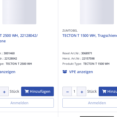
ZUMTOBEL
T 2500 WH, 22128042/
TECTON T 1500 WH, Tragschien
ene
r.:
3001460
Rexel Art.Nr.:
3068971
Nr.:
22128042
Herst. Art.Nr.:
22157598
ype:
TECTON T 2500 WH
Produkt Type:
TECTON T 1500 WH
anzeigen
VPE anzeigen
Hinzufügen
Hinz
Stück
Stück
Anmelden
Anmelden