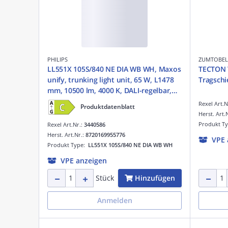
PHILIPS
ZUMTOBEL
LL551X 105S/840 NE DIA WB WH, Maxos
TECTON 
unify, trunking light unit, 65 W, L1478
Tragschi
mm, 10500 lm, 4000 K, DALI-regelbar,
Interact Ready, Breitstrahlend (WB),
Rexel Art.N
Produktdatenblatt
Texturiert, Weiß, IP20
Herst. Art.
Produkt T
Rexel Art.Nr.:
3440586
Herst. Art.Nr.:
8720169955776
VPE 
Produkt Type:
LL551X 105S/840 NE DIA WB WH
VPE anzeigen
Hinzufügen
Stück
Anmelden