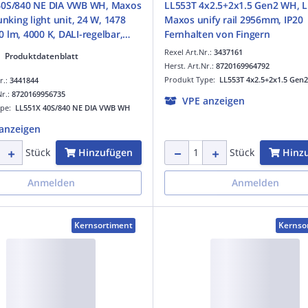
/840 NE DIA VWB WH, Maxos
LL553T 4x2.5+2x1.5 Gen2 WH, L
unking light unit, 24 W, 1478
Maxos unify rail 2956mm, IP20 
 lm, 4000 K, DALI-regelbar,
Fernhalten von Fingern
 Ready, Sehr breitstrahlend,
Rexel Art.Nr.:
3437161
Produktdatenblatt
rt, Weiß, IP20
Herst. Art.Nr.:
8720169964792
Produkt Type:
LL553T 4x2.5+2x1.5 Gen
r.:
3441844
Nr.:
8720169956735
VPE anzeigen
ype:
LL551X 40S/840 NE DIA VWB WH
anzeigen
Hinzufügen
Hinz
Stück
Stück
Anmelden
Anmelden
Kernsortiment
Kernso