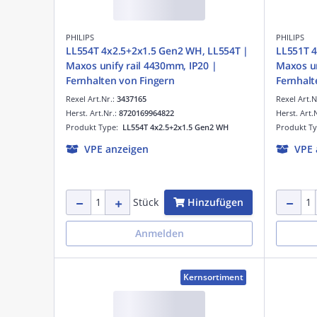
PHILIPS
PHILIPS
LL554T 4x2.5+2x1.5 Gen2 WH, LL554T |
LL551T 4
Maxos unify rail 4430mm, IP20 |
Maxos un
Fernhalten von Fingern
Fernhalt
Rexel Art.Nr.:
3437165
Rexel Art.N
Herst. Art.Nr.:
8720169964822
Herst. Art.
Produkt Type:
LL554T 4x2.5+2x1.5 Gen2 WH
Produkt T
VPE anzeigen
VPE 
Hinzufügen
Stück
Anmelden
Kernsortiment