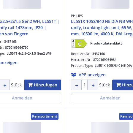
PHILIPS
x2.5+2x1.5 Gen2 WH, LL551T |
LL551X 105S/840 NE DIA NB WH
ify rail 1478mm, IP20 |
unify, trunking light unit, 65 W,
en von Fingern
mm, 10500 lm, 4000 K, DALI-reg
Interact Ready, Tiefstrahlend (N
r.:
3437163
Produktdatenblatt
Texturiert, Weiß, IP20
Nr.:
8720169964730
ype:
LL551T 4x2.5+2x1.5 Gen2 WH
Rexel Art.Nr.:
3437166
Herst. Art.Nr.:
8720169954984
anzeigen
Produkt Type:
LL551X 105S/840 NE DI
VPE anzeigen
Hinzufügen
Hinz
Stück
Stück
Anmelden
Anmelden
Kernsortiment
Kernso