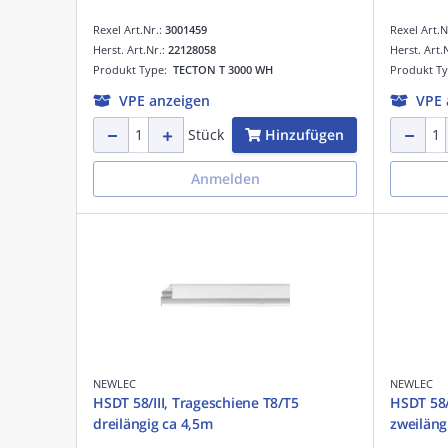
Rexel Art.Nr.:
3001459
Rexel Art.N
Herst. Art.Nr.:
22128058
Herst. Art.
Produkt Type:
TECTON T 3000 WH
Produkt T
VPE anzeigen
VPE 
Hinzufügen
Stück
Anmelden
NEWLEC
NEWLEC
HSDT 58/III, Trageschiene T8/T5
HSDT 58/
dreilängig ca 4,5m
zweiläng