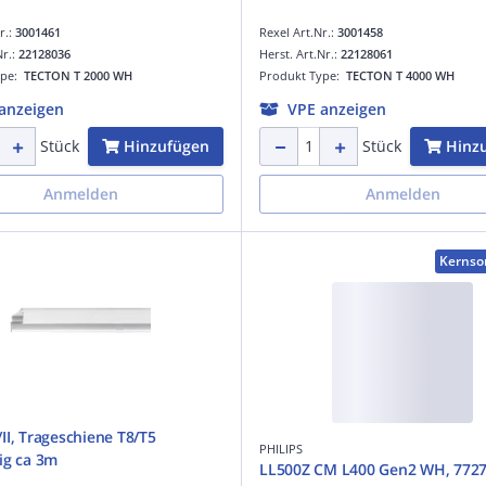
r.:
3001461
Rexel Art.Nr.:
3001458
Nr.:
22128036
Herst. Art.Nr.:
22128061
ype:
TECTON T 2000 WH
Produkt Type:
TECTON T 4000 WH
anzeigen
VPE anzeigen
Hinzufügen
Hinz
Stück
Stück
Anmelden
Anmelden
Kernso
II, Trageschiene T8/T5
PHILIPS
ig ca 3m
LL500Z CM L400 Gen2 WH, 7727