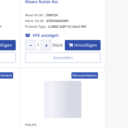
Maxos fusion Acc.
Rexel Art.Nr.:
3394724
Herst. Art.Nr.:
8720169425491
H
Produkt Type:
LL500Z 2xEP CU Gen2 WH
VPE anzeigen
ufügen
Hinzufügen
Stück
Anmelden
rtiment
Kernsortiment
PHILIPS