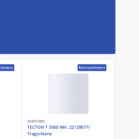
rtiment
Kernsortiment
ZUMTOBEL
TECTON T 3500 WH, 22128077/
Tragschiene