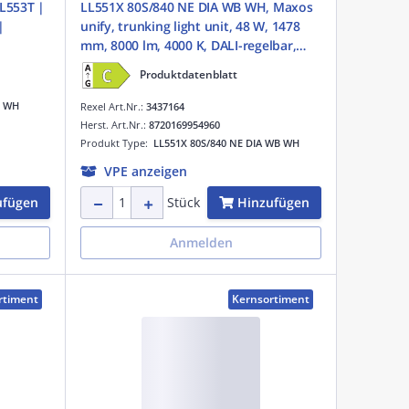
L553T |
LL551X 80S/840 NE DIA WB WH, Maxos
|
unify, trunking light unit, 48 W, 1478
mm, 8000 lm, 4000 K, DALI-regelbar,
Interact Ready, Breitstrahlend (WB),
Produktdatenblatt
Texturiert, Weiß, IP20
2 WH
Rexel Art.Nr.:
3437164
Herst. Art.Nr.:
8720169954960
Produkt Type:
LL551X 80S/840 NE DIA WB WH
VPE anzeigen
ufügen
Hinzufügen
Stück
Anmelden
rtiment
Kernsortiment