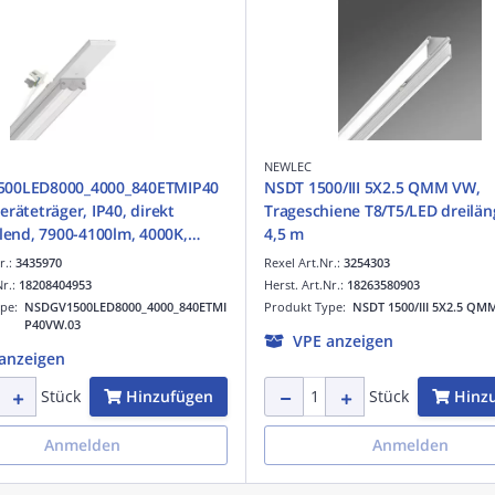
NEWLEC
00LED8000_4000_840ETMIP40
NSDT 1500/III 5X2.5 QMM VW,
eräteträger, IP40, direkt
Trageschiene T8/T5/LED dreiläng
hlend, 7900-4100lm, 4000K,
4,5 m
erkehrsweiß
r.:
3435970
Rexel Art.Nr.:
3254303
Nr.:
18208404953
Herst. Art.Nr.:
18263580903
ype:
NSDGV1500LED8000_4000_840ETMI
Produkt Type:
NSDT 1500/III 5X2.5 QM
P40VW.03
VPE anzeigen
anzeigen
Hinzufügen
Hinz
Stück
Stück
Anmelden
Anmelden