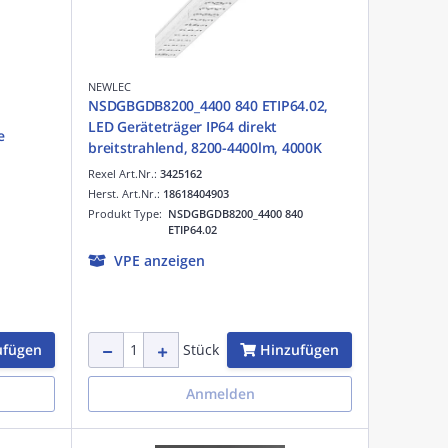
NEWLEC
NSDGBGDB8200_4400 840 ETIP64.02,
LED Geräteträger IP64 direkt
e
breitstrahlend, 8200-4400lm, 4000K
Rexel Art.Nr.:
3425162
Herst. Art.Nr.:
18618404903
Produkt Type:
NSDGBGDB8200_4400 840
ETIP64.02
VPE anzeigen
ufügen
Hinzufügen
Stück
Anmelden