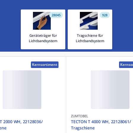
28045
928
Geräteträger für
Tragschiene für
Lichtbandsystem
Lichtbandsystem
Kernsortiment
Kernso
ZUMTOBEL
T 2000 WH, 22128036/
TECTON T 4000 WH, 22128061/
ene
Tragschiene