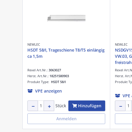
NEWLEC
NEWLEC
HSDT 58/I, Trageschiene T8/T5 einlängig
NSDGV15
ca 1,5m
VW.03, G
freistra
Farbe: v
Rexel Art.Nr.:
3063027
Rexel Art.N
Herst. Art.Nr.:
18251580903
Herst. Art.
Produkt Type:
HSDT 58/I
Produkt T
VPE anzeigen
VPE 
Hinzufügen
Stück
Anmelden