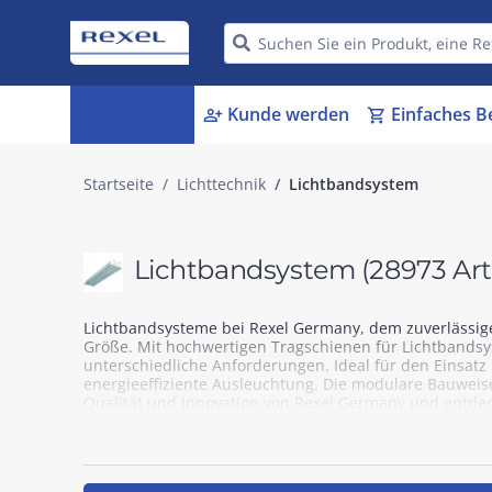
Kategorien
Kunde werden
Einfaches B
menu_book
person_add
shopping_cart
Startseite
Lichttechnik
Lichtbandsystem
Lichtbandsystem
(28973 Art
Lichtbandsysteme bei Rexel Germany, dem zuverlässige
Größe. Mit hochwertigen Tragschienen für Lichtbandsy
unterschiedliche Anforderungen. Ideal für den Einsat
energieeffiziente Ausleuchtung. Die modulare Bauweise
Qualität und Innovation von Rexel Germany und entdec