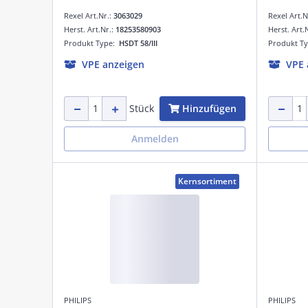
Rexel Art.Nr.:
3063029
Rexel Art.N
Herst. Art.Nr.:
18253580903
Herst. Art.
Produkt Type:
HSDT 58/III
Produkt T
VPE anzeigen
VPE 
Hinzufügen
Stück
Anmelden
Kernsortiment
PHILIPS
PHILIPS