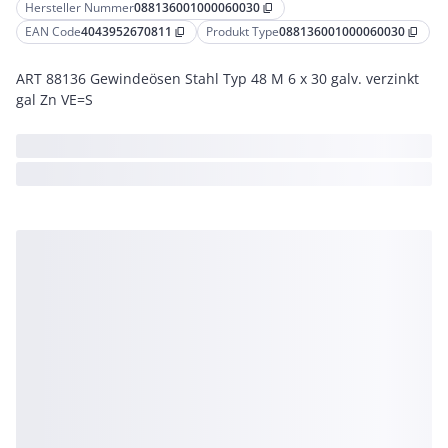
Hersteller Nummer
088136001000060030
content_copy
EAN Code
4043952670811
Produkt Type
088136001000060030
content_copy
content_copy
ART 88136 Gewindeösen Stahl Typ 48 M 6 x 30 galv. verzinkt
gal Zn VE=S