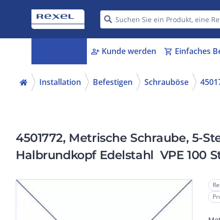
Kategorien
Kunde werden
Einfaches B
menu_book
person_add
shopping_cart
Installation
Befestigen
Schrauböse
4501
4501772, Metrische Schraube, 5-S
Halbrundkopf Edelstahl VPE 100 S
Re
Pr
Met