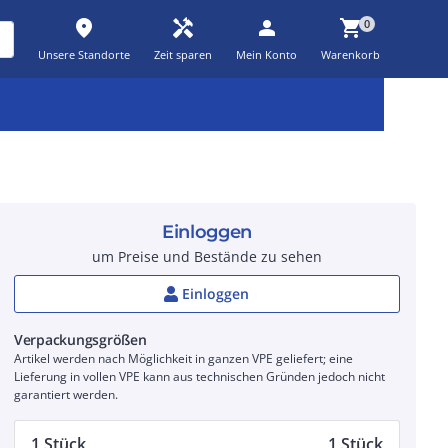
place
handyman
person
shopping_cart
0
Unsere Standorte
Zeit sparen
Mein Konto
Warenkorb
Kernsortiment
Kampagnen
Aktionen
workspace_premium
auto_awesome
percent_discount
Einloggen
um Preise und Bestände zu sehen
Einloggen
Verpackungsgrößen
Artikel werden nach Möglichkeit in ganzen VPE geliefert; eine
Lieferung in vollen VPE kann aus technischen Gründen jedoch nicht
garantiert werden.
1 Stück
1 Stück