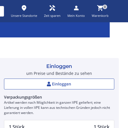
place
handyman
person
shopping_cart
0
Unsere Standorte
Zeit sparen
Mein Konto
Warenkorb
Kernsortiment
Kampagnen
Aktionen
workspace_premium
auto_awesome
percent_discount
Einloggen
um Preise und Bestände zu sehen
Einloggen
Verpackungsgrößen
Artikel werden nach Möglichkeit in ganzen VPE geliefert; eine
Lieferung in vollen VPE kann aus technischen Gründen jedoch nicht
garantiert werden.
1 Stück
1 Stück