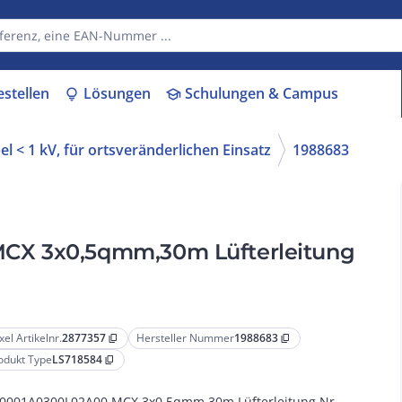
estellen
Lösungen
Schulungen & Campus
lightbulb
school
l < 1 kV, für ortsveränderlichen Einsatz
1988683
CX 3x0,5qmm,30m Lüfterleitung
xel Artikelnr.
2877357
Hersteller Nummer
1988683
content_copy
content_copy
odukt Type
LS718584
content_copy
0001A0300L02A00 MCX 3x0,5qmm,30m Lüfterleitung Nr.