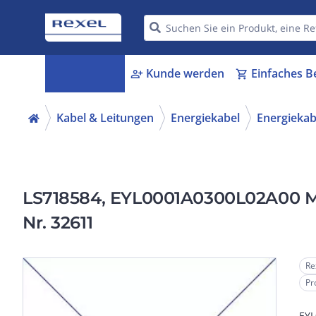
Kategorien
Kunde werden
Einfaches B
menu_book
person_add
shopping_cart
Kabel & Leitungen
Energiekabel
Energiekabe
LS718584, EYL0001A0300L02A00 M
Nr. 32611
Re
Pr
EYL