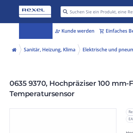
Kategorien
Kunde werden
Einfaches B
menu_book
person_add
shopping_cart
Sanitär, Heizung, Klima
Elektrische und pneu
0635 9370, Hochpräziser 100 mm-F
Temperatursensor
Re
EA
Hoc