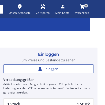
place
handyman
person
shopping_cart
0
Unsere Standorte
Zeit sparen
Mein Konto
Warenkorb
Kernsortiment
Kampagnen
Aktionen
workspace_premium
auto_awesome
percent_discount
Einloggen
um Preise und Bestände zu sehen
Einloggen
Verpackungsgrößen
Artikel werden nach Möglichkeit in ganzen VPE geliefert; eine
Lieferung in vollen VPE kann aus technischen Gründen jedoch nicht
garantiert werden.
1 Stück
1 Stück