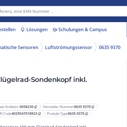
estellen
Lösungen
Schulungen & Campus
lightbulb
school
matische Sensoren
Luftströmungssensor
0635 9370
lügelrad-Sondenkopf inkl.
xel Artikelnr.
5058230
Hersteller Nummer
0635 9370
content_copy
content_copy
N Code
4029547018923
Produkt Type
0635 9370
content_copy
content_copy
hpräziser 100 mm-Flügelrad-Sondenkopf inkl.