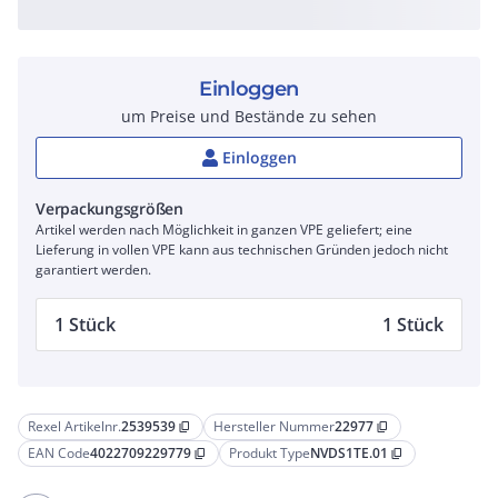
Einloggen
um Preise und Bestände zu sehen
Einloggen
Verpackungsgrößen
Artikel werden nach Möglichkeit in ganzen VPE geliefert; eine
Lieferung in vollen VPE kann aus technischen Gründen jedoch nicht
garantiert werden.
1 Stück
1 Stück
Rexel Artikelnr.
2539539
Hersteller Nummer
22977
content_copy
content_copy
EAN Code
4022709229779
Produkt Type
NVDS1TE.01
content_copy
content_copy