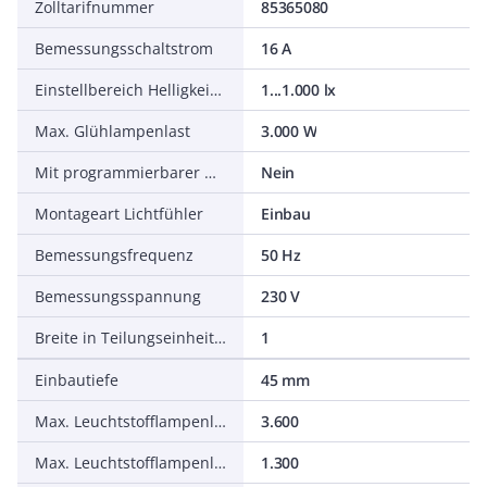
Zolltarifnummer
85365080
Bemessungsschaltstrom
16 A
Einstellbereich Helligkeitswert
1...1.000 lx
Max. Glühlampenlast
3.000 W
Mit programmierbarer Nachtabschaltung
Nein
Montageart Lichtfühler
Einbau
Bemessungsfrequenz
50 Hz
Bemessungsspannung
230 V
Breite in Teilungseinheiten
1
Einbautiefe
45 mm
Max. Leuchtstofflampenlast
3.600
Max. Leuchtstofflampenlast (parallel kompensiert)
1.300