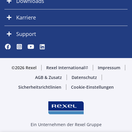
Downloads
Karriere
Support
©2026 Rexel
Rexel International
Impressum
open_in_new
AGB & Zusatz
Datenschutz
Sicherheitsrichtlinien
Cookie-Einstellungen
Ein Unternehmen der Rexel Gruppe