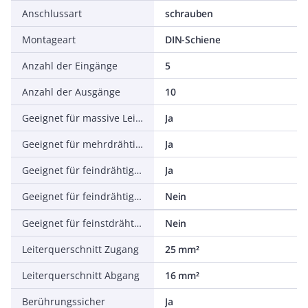
Anschlussart
schrauben
Montageart
DIN-Schiene
Anzahl der Eingänge
5
Anzahl der Ausgänge
10
Geeignet für massive Leiter
Ja
Geeignet für mehrdrähtige Leiter
Ja
Geeignet für feindrähtige Leiter
Ja
Geeignet für feindrähtige Leiter ohne Aderendhülse
Nein
Geeignet für feinstdrähtige Leiter ohne Aderendhülse
Nein
Leiterquerschnitt Zugang
25 mm²
Leiterquerschnitt Abgang
16 mm²
Berührungssicher
Ja