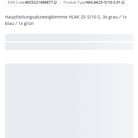
EAN Code
4025221488877
Produkt Type
NHLAK25-5/10-S.01
content_copy
content_copy
Hauptleitungsabzweigklemme HLAK 25-5/10-S, 3x grau / 1x
blau / 1x grün