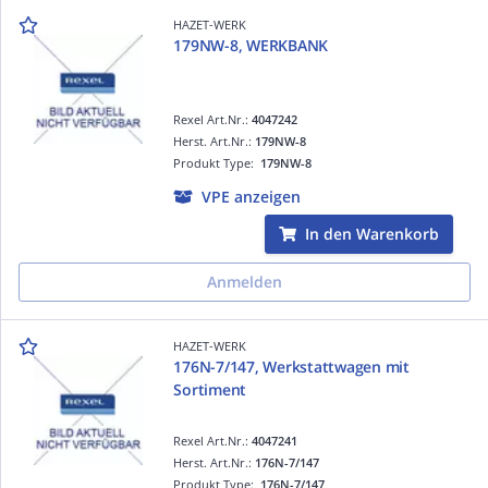
HAZET-WERK
179NW-8, WERKBANK
Rexel Art.Nr.:
4047242
Herst. Art.Nr.:
179NW-8
Produkt Type:
179NW-8
VPE anzeigen
In den Warenkorb
Anmelden
HAZET-WERK
176N-7/147, Werkstattwagen mit
Sortiment
Rexel Art.Nr.:
4047241
Herst. Art.Nr.:
176N-7/147
Produkt Type:
176N-7/147