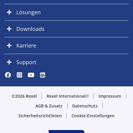
Lösungen
Downloads
Karriere
Support
©2026 Rexel
Rexel International
Impressum
open_in_new
AGB & Zusatz
Datenschutz
Sicherheitsrichtlinien
Cookie-Einstellungen