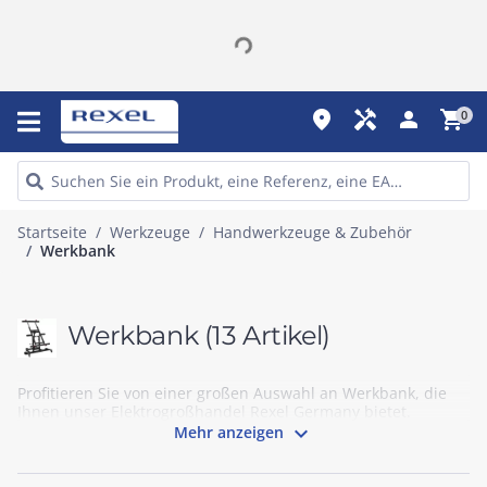
place
handyman
person
shopping_cart
0
Startseite
Werkzeuge
Handwerkzeuge & Zubehör
Werkbank
Werkbank
(13 Artikel)
Profitieren Sie von einer großen Auswahl an Werkbank, die
Ihnen unser Elektrogroßhandel Rexel Germany bietet.

Mehr anzeigen