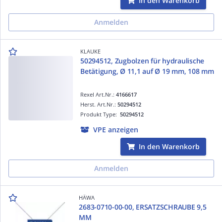
In den Warenkorb
Anmelden
KLAUKE
50294512, Zugbolzen für hydraulische
Betätigung, Ø 11,1 auf Ø 19 mm, 108 mm
Rexel Art.Nr.:
4166617
Herst. Art.Nr.:
50294512
Produkt Type:
50294512
VPE anzeigen
In den Warenkorb
Anmelden
HÄWA
2683-0710-00-00, ERSATZSCHRAUBE 9,5
MM