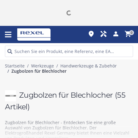
place
handyman
person
shopping_cart
0
Startseite
Werkzeuge
Handwerkzeuge & Zubehör
Zugbolzen für Blechlocher
Zugbolzen für Blechlocher
(55
Artikel)
Zugbolzen für Blechlocher - Entdecken Sie eine große
Auswahl von Zugbolzen für Blechlocher. Der
Elektrogroßhandel Rexel Germany bietet Ihnen eine Vielzahl