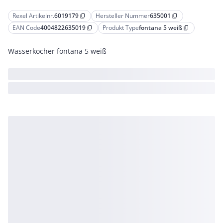
Rexel Artikelnr.
6019179
Hersteller Nummer
635001
content_copy
content_copy
EAN Code
4004822635019
Produkt Type
fontana 5 weiß
content_copy
content_copy
Wasserkocher fontana 5 weiß