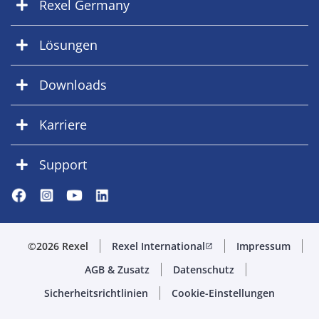
Rexel Germany
Lösungen
Downloads
Karriere
Support
©2026 Rexel
Rexel International
Impressum
open_in_new
AGB & Zusatz
Datenschutz
Sicherheitsrichtlinien
Cookie-Einstellungen