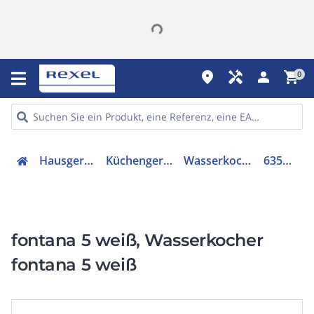
place
handyman
person
shopping_cart
0
Hausgeräte
Küchengeräte
Wasserkocher
635001
fontana 5 weiß, Wasserkocher
fontana 5 weiß