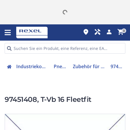
place
handyman
person
shopping_cart
0
Industriekomponenten
Pneumatik
Zubehör für Pneumatik
97451408
97451408, T-Vb 16 Fleetfit