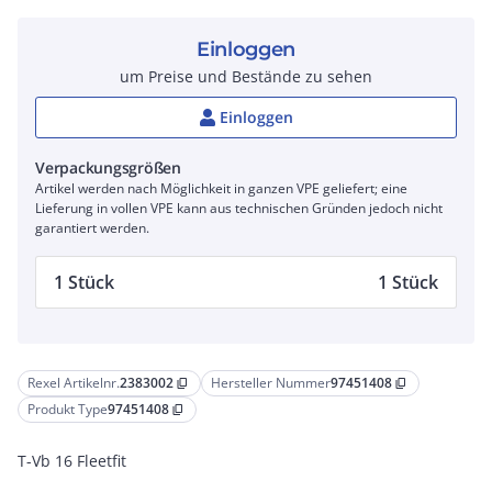
Einloggen
um Preise und Bestände zu sehen
Einloggen
Verpackungsgrößen
Artikel werden nach Möglichkeit in ganzen VPE geliefert; eine
Lieferung in vollen VPE kann aus technischen Gründen jedoch nicht
garantiert werden.
1 Stück
1 Stück
Rexel Artikelnr.
2383002
Hersteller Nummer
97451408
content_copy
content_copy
Produkt Type
97451408
content_copy
T-Vb 16 Fleetfit