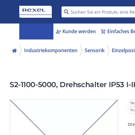
Kategorien
Kunde werden
Einfaches B
menu_book
person_add
shopping_cart
Industriekomponenten
Sensorik
Einzelposi
S2-1100-5000, Drehschalter IP53 I-II-
Re
Pr
Dreh