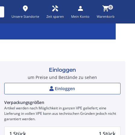
place
handyman
person
shopping_cart
0
Unsere Standorte
Zeit sparen
Mein Konto
Warenkorb
Kernsortiment
Kampagnen
Aktionen
workspace_premium
auto_awesome
percent_discount
Einloggen
um Preise und Bestände zu sehen
Einloggen
Verpackungsgrößen
Artikel werden nach Möglichkeit in ganzen VPE geliefert; eine
Lieferung in vollen VPE kann aus technischen Gründen jedoch nicht
garantiert werden.
1 Stück
1 Stück