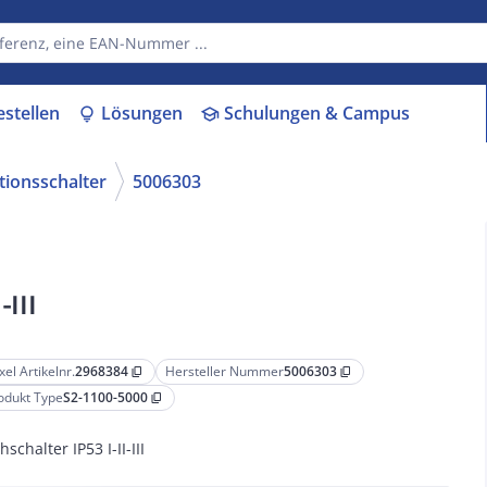
estellen
Lösungen
Schulungen & Campus
lightbulb
school
tionsschalter
5006303
III
xel Artikelnr.
2968384
Hersteller Nummer
5006303
content_copy
content_copy
odukt Type
S2-1100-5000
content_copy
schalter IP53 I-II-III