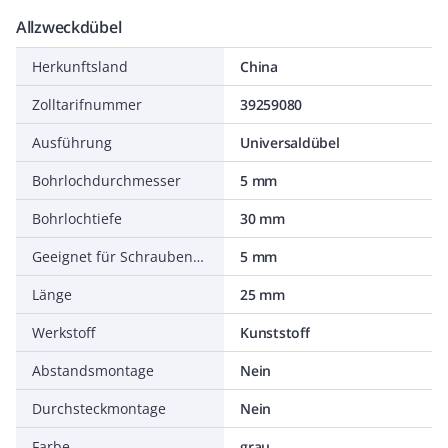
Allzweckdübel
Herkunftsland
China
Zolltarifnummer
39259080
Ausführung
Universaldübel
Bohrlochdurchmesser
5 mm
Bohrlochtiefe
30 mm
Geeignet für Schraubendurchmesser
5 mm
Länge
25 mm
Werkstoff
Kunststoff
Abstandsmontage
Nein
Durchsteckmontage
Nein
Farbe
grau