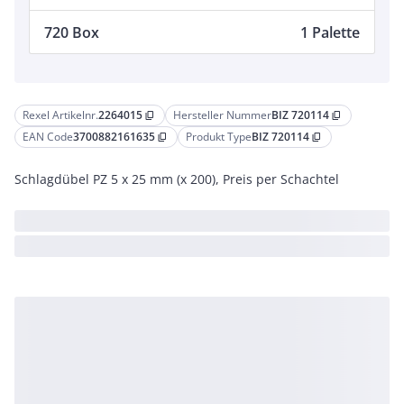
720 Box
1 Palette
Rexel Artikelnr.
2264015
Hersteller Nummer
BIZ 720114
content_copy
content_copy
EAN Code
3700882161635
Produkt Type
BIZ 720114
content_copy
content_copy
Schlagdübel PZ 5 x 25 mm (x 200), Preis per Schachtel