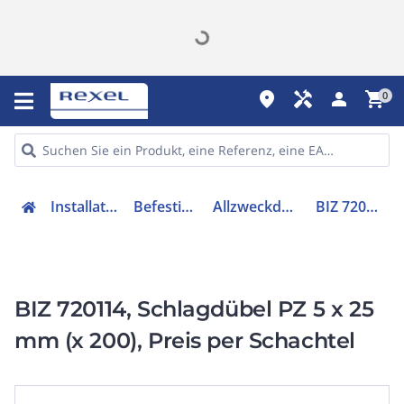
place
handyman
person
shopping_cart
0
Installation
Befestigen
Allzweckdübel
BIZ 720114
BIZ 720114, Schlagdübel PZ 5 x 25
mm (x 200), Preis per Schachtel