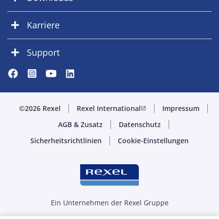
Karriere
Support
©2026 Rexel
Rexel International
Impressum
open_in_new
AGB & Zusatz
Datenschutz
Sicherheitsrichtlinien
Cookie-Einstellungen
Ein Unternehmen der Rexel Gruppe