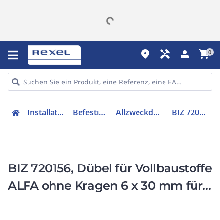
place
handyman
person
shopping_cart
0
Installation
Befestigen
Allzweckdübel
BIZ 720156
BIZ 720156, Dübel für Vollbaustoffe
ALFA ohne Kragen 6 x 30 mm für
Ø 3.5-4 mm grau (x 250), Preis per
Schachtel