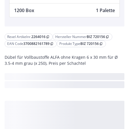
1200 Box
1 Palette
Rexel Artikelnr.
2264016
Hersteller Nummer
BIZ 720156
content_copy
content_copy
EAN Code
3700882161789
Produkt Type
BIZ 720156
content_copy
content_copy
Dübel für Vollbaustoffe ALFA ohne Kragen 6 x 30 mm für Ø
3.5-4 mm grau (x 250), Preis per Schachtel