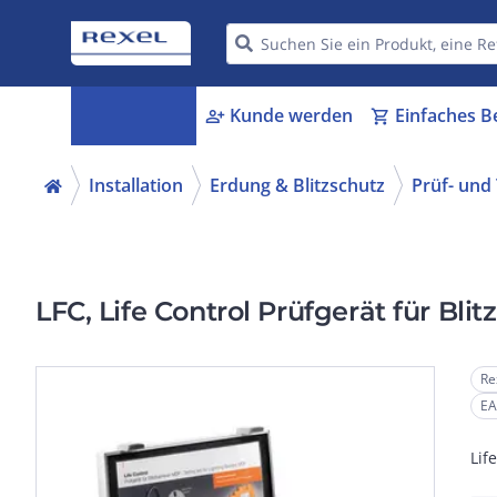
Kategorien
Kunde werden
Einfaches B
menu_book
person_add
shopping_cart
Installation
Erdung & Blitzschutz
Prüf- und
LFC, Life Control Prüfgerät für Blit
Re
EA
Lif