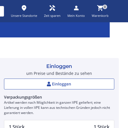
place
handyman
person
shopping_cart
0
Unsere Standorte
Zeit sparen
Mein Konto
Warenkorb
Kernsortiment
Kampagnen
Aktionen
workspace_premium
auto_awesome
percent_discount
Einloggen
um Preise und Bestände zu sehen
Einloggen
Verpackungsgrößen
Artikel werden nach Möglichkeit in ganzen VPE geliefert; eine
Lieferung in vollen VPE kann aus technischen Gründen jedoch nicht
garantiert werden.
1 Stück
1 Stück