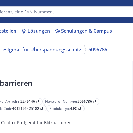
estellen
Lösungen
Schulungen & Campus
lightbulb
school
 Testgerät für Überspannungsschutz
5096786
zbarrieren
xel Artikelnr.
2249146
Hersteller Nummer
5096786
content_copy
content_copy
N Code
4012195425182
Produkt Type
LFC
content_copy
content_copy
e Control Prüfgerät für Blitzbarrieren