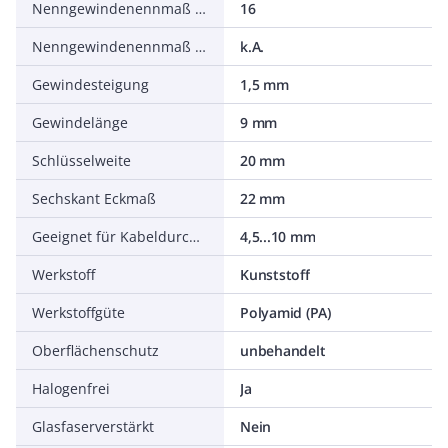
Nenngewindenennmaß metrisch/PG
16
Nenngewindenennmaß in Zoll NPT/Gasrohrgewinde
k.A.
Gewindesteigung
1,5 mm
Gewindelänge
9 mm
Schlüsselweite
20 mm
Sechskant Eckmaß
22 mm
Geeignet für Kabeldurchmesser
4,5...10 mm
Werkstoff
Kunststoff
Werkstoffgüte
Polyamid (PA)
Oberflächenschutz
unbehandelt
Halogenfrei
Ja
Glasfaserverstärkt
Nein