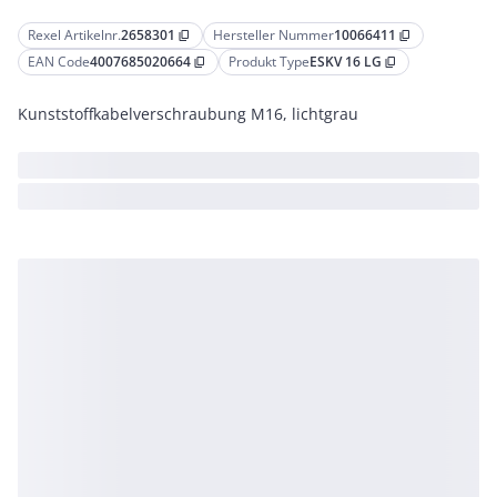
Rexel Artikelnr.
2658301
Hersteller Nummer
10066411
content_copy
content_copy
EAN Code
4007685020664
Produkt Type
ESKV 16 LG
content_copy
content_copy
Kunststoffkabelverschraubung M16, lichtgrau