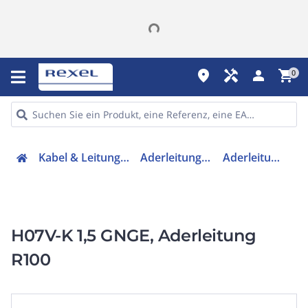
place
handyman
person
shopping_cart
0
Kabel & Leitungen
Aderleitungen
Aderleitung
H07V-K 1,5 GNGE, Aderleitung
R100