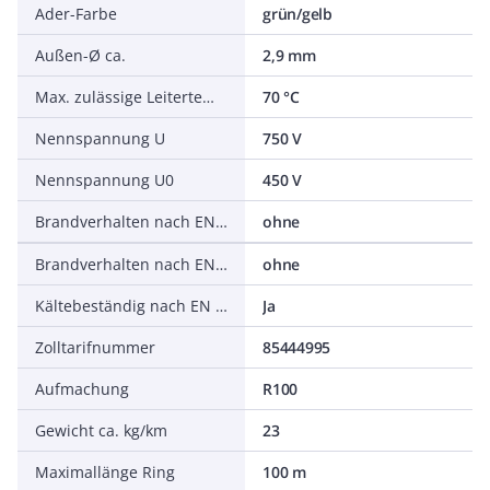
Ader-Farbe
grün/gelb
Außen-Ø ca.
2,9 mm
Max. zulässige Leitertemperatur
70 °C
Nennspannung U
750 V
Nennspannung U0
450 V
Brandverhalten nach EN 13501-6: Rauchentwicklung
ohne
Brandverhalten nach EN 13501-6: Abtropfverhalten
ohne
Kältebeständig nach EN 60811-504+505+506
Ja
Zolltarifnummer
85444995
Aufmachung
R100
Gewicht ca. kg/km
23
Maximallänge Ring
100 m