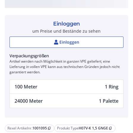
Einloggen
um Preise und Bestände zu sehen
Einloggen
Verpackungsgrößen
Artikel werden nach Möglichkeit in ganzen VPE geliefert; eine
Lieferung in vollen VPE kann aus technischen Gründen jedoch nicht
garantiert werden.
100 Meter
1 Ring
24000 Meter
1 Palette
Rexel Artikelnr.
1001095
Produkt Type
H07V-K 1,5 GNGE
content_copy
content_copy