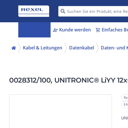
Kategorien
Kunde werden
Einfaches B
menu_book
person_add
shopping_cart
Kabel & Leitungen
Datenkabel
Daten- und
0028312/100, UNITRONIC® LiYY 12x
Re
EA
UNI