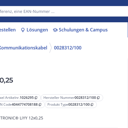
estellen
Lösungen
Schulungen & Campus
lightbulb
school
 Kommunikationskabel
0028312/100
0,25
xel Artikelnr.
1026295
Hersteller Nummer
0028312/100
content_copy
content_copy
N Code
4044774708188
Produkt Type
0028312/100
content_copy
content_copy
TRONIC® LiYY 12x0,25