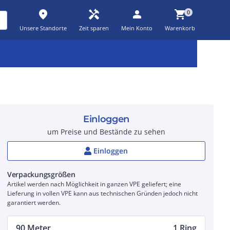
place
handyman
person
shopping_cart
0
Unsere Standorte
Zeit sparen
Mein Konto
Warenkorb
Kernsortiment
Kampagnen
Aktionen
workspace_premium
auto_awesome
percent_discount
Einloggen
um Preise und Bestände zu sehen
Einloggen
Verpackungsgrößen
Artikel werden nach Möglichkeit in ganzen VPE geliefert; eine
Lieferung in vollen VPE kann aus technischen Gründen jedoch nicht
garantiert werden.
90 Meter
1 Ring